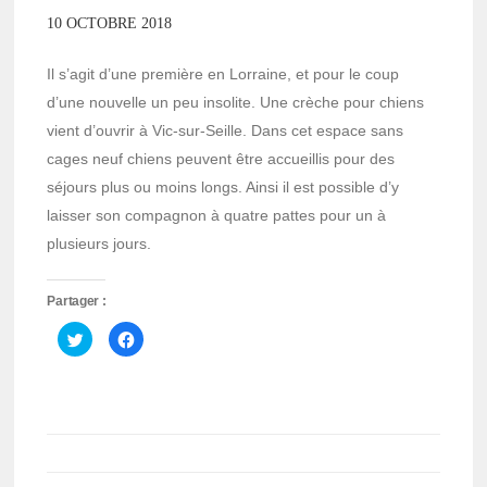
10 OCTOBRE 2018
Il s’agit d’une première en Lorraine, et pour le coup
d’une nouvelle un peu insolite. Une crèche pour chiens
vient d’ouvrir à Vic-sur-Seille. Dans cet espace sans
cages neuf chiens peuvent être accueillis pour des
séjours plus ou moins longs. Ainsi il est possible d’y
laisser son compagnon à quatre pattes pour un à
plusieurs jours.
Partager :
Cliquez
Cliquez
pour
pour
partager
partager
sur
sur
Twitter(ouvre
Facebook(ouvre
dans
dans
une
une
nouvelle
nouvelle
fenêtre)
fenêtre)