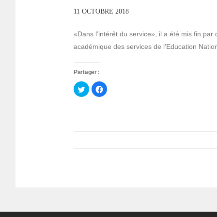
11 OCTOBRE 2018
«Dans l’intérêt du service», il a été mis fin p
académique des services de l’Education Natio
Partager :
Cliquez
Cliquez
pour
pour
partager
partager
sur
sur
Twitter(ouvre
Facebook(ouvre
dans
dans
une
une
nouvelle
nouvelle
fenêtre)
fenêtre)