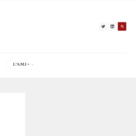
L’A.M.I +