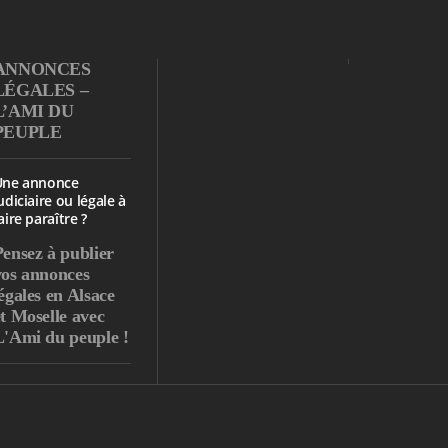
ANNONCES
LÉGALES –
L’AMI DU
PEUPLE
Une annonce
udiciaire ou légale à
aire paraître ?
Pensez à publier
vos annonces
égales en Alsace
et Moselle avec
L'Ami du peuple !