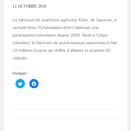
12 OCTOBRE 2018
Le fabricant de machines agricoles Kuhn, de Saverne, a
racheté Artec Pulvérisation dont il détenait une
participation minoritaire depuis 2008. Basé à Corpe
(Vendée), le fabricant de pulvérisateurs automoteurs fait
19 millions d’euros de chiffre d’affaires et emploie 60
salariés.
Partager :
Cliquez
Cliquez
pour
pour
partager
partager
sur
sur
Twitter(ouvre
Facebook(ouvre
dans
dans
une
une
nouvelle
nouvelle
fenêtre)
fenêtre)