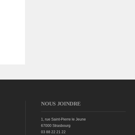
NOUS JOINDRE
1, rue Saint-Pierre le Jeune
67000 Strasbourg
03 88 22 21 22