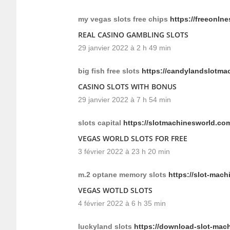
my vegas slots free chips
https://freeonln
REAL CASINO GAMBLING SLOTS
29 janvier 2022 à 2 h 49 min
big fish free slots
https://candylandslotma
CASINO SLOTS WITH BONUS
29 janvier 2022 à 7 h 54 min
slots capital
https://slotmachinesworld.co
VEGAS WORLD SLOTS FOR FREE
3 février 2022 à 23 h 20 min
m.2 optane memory slots
https://slot-mach
VEGAS WOTLD SLOTS
4 février 2022 à 6 h 35 min
luckyland slots
https://download-slot-mac