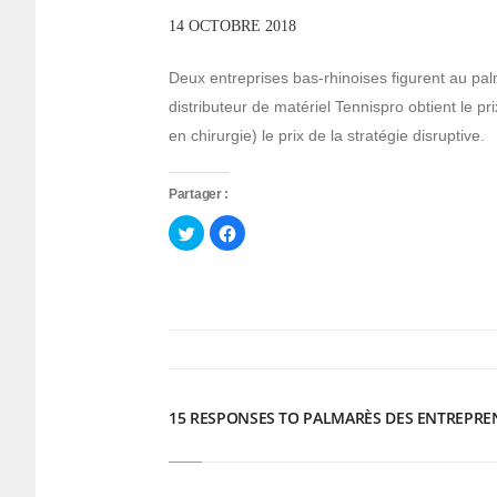
14 OCTOBRE 2018
Deux entreprises bas-rhinoises figurent au pa
distributeur de matériel Tennispro obtient le pr
en chirurgie) le prix de la stratégie disruptive.
Partager :
Cliquez
Cliquez
pour
pour
partager
partager
sur
sur
Twitter(ouvre
Facebook(ouvre
dans
dans
une
une
nouvelle
nouvelle
fenêtre)
fenêtre)
15 RESPONSES TO PALMARÈS DES ENTREPRE