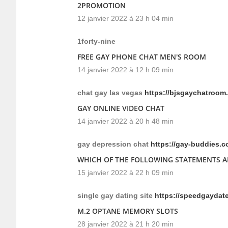
2PROMOTION
12 janvier 2022 à 23 h 04 min
1forty-nine
FREE GAY PHONE CHAT MEN'S ROOM
14 janvier 2022 à 12 h 09 min
chat gay las vegas
https://bjsgaychatroom.
GAY ONLINE VIDEO CHAT
14 janvier 2022 à 20 h 48 min
gay depression chat
https://gay-buddies.c
WHICH OF THE FOLLOWING STATEMENTS AB
15 janvier 2022 à 22 h 09 min
single gay dating site
https://speedgaydat
M.2 OPTANE MEMORY SLOTS
28 janvier 2022 à 21 h 20 min