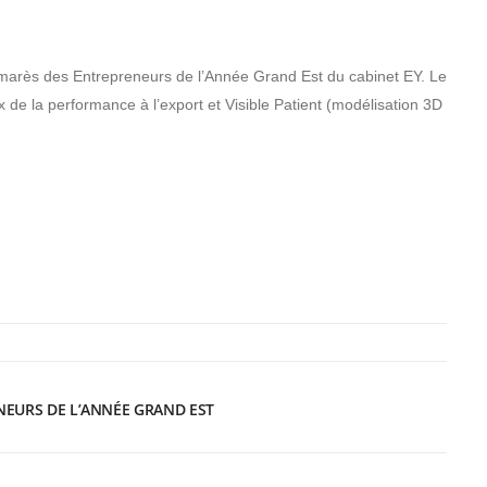
lmarès des Entrepreneurs de l’Année Grand Est du cabinet EY. Le
ix de la performance à l’export et Visible Patient (modélisation 3D
NEURS DE L’ANNÉE GRAND EST