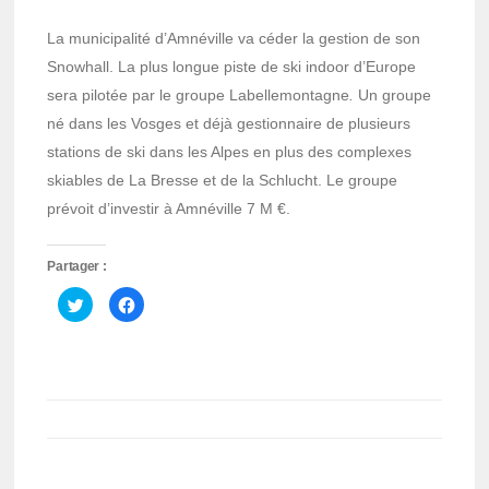
La municipalité d’Amnéville va céder la gestion de son
Snowhall. La plus longue piste de ski indoor d’Europe
sera pilotée par le groupe Labellemontagne
.
Un groupe
né dans les Vosges et déjà gestionnaire de plusieurs
stations de ski dans les Alpes en plus des complexes
skiables de La Bresse et de la Schlucht. Le groupe
prévoit d’investir à Amnéville 7 M €.
Partager :
Cliquez
Cliquez
pour
pour
partager
partager
sur
sur
Twitter(ouvre
Facebook(ouvre
dans
dans
une
une
nouvelle
nouvelle
fenêtre)
fenêtre)