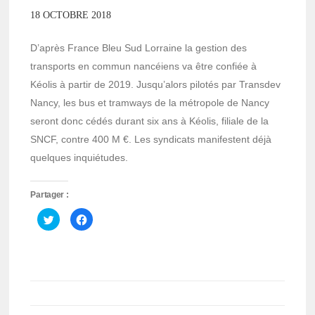
18 OCTOBRE 2018
D’après France Bleu Sud Lorraine la gestion des
transports en commun nancéiens va être confiée à
Kéolis à partir de 2019. Jusqu’alors pilotés par Transdev
Nancy, les bus et tramways de la métropole de Nancy
seront donc cédés durant six ans à Kéolis, filiale de la
SNCF, contre 400 M €. Les syndicats manifestent déjà
quelques inquiétudes.
Partager :
Cliquez
Cliquez
pour
pour
partager
partager
sur
sur
Twitter(ouvre
Facebook(ouvre
dans
dans
une
une
nouvelle
nouvelle
fenêtre)
fenêtre)