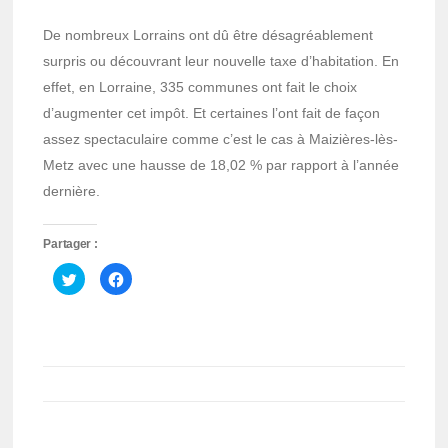
De nombreux Lorrains ont dû être désagréablement
surpris ou découvrant leur nouvelle taxe d’habitation. En
effet, en Lorraine, 335 communes ont fait le choix
d’augmenter cet impôt. Et certaines l’ont fait de façon
assez spectaculaire comme c’est le cas à Maizières-lès-
Metz avec une hausse de 18,02 % par rapport à l’année
dernière.
Partager :
Cliquez
Cliquez
pour
pour
partager
partager
sur
sur
Twitter(ouvre
Facebook(ouvre
dans
dans
une
une
nouvelle
nouvelle
fenêtre)
fenêtre)