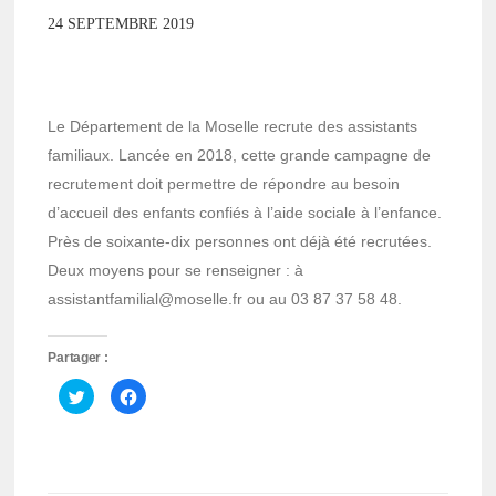
24 SEPTEMBRE 2019
Le Département de la Moselle recrute des assistants
familiaux. Lancée en 2018, cette grande campagne de
recrutement doit permettre de répondre au besoin
d’accueil des enfants confiés à l’aide sociale à l’enfance.
Près de soixante-dix personnes ont déjà été recrutées.
Deux moyens pour se renseigner : à
assistantfamilial@moselle.fr ou au 03 87 37 58 48.
Partager :
Cliquez
Cliquez
pour
pour
partager
partager
sur
sur
Twitter(ouvre
Facebook(ouvre
dans
dans
une
une
nouvelle
nouvelle