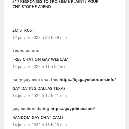
317 RESPONSES TO TROISIÈME PLAINTE POUR
CHRISTOPHE AREND
2MISTRUST
12 janvier 2022 à 23 h 39 min
3conclusions
FREE CHAT ON GAY WEBCAM
14 janvier 2022 à 11 h 02 min
hairy gay men chat free
https://bjsgaychatroom.info/
GAY DATING DALLAS TEXAS
14 janvier 2022 à 14 h 21 min
gay seniors dating
https://gaypridee.com/
RANDOM GAY CHAT CAMS
14 janvier 2022 à 18 h 26 min