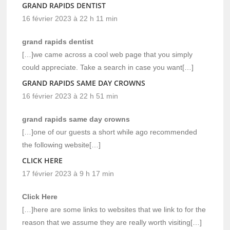
GRAND RAPIDS DENTIST
16 février 2023 à 22 h 11 min
grand rapids dentist
[…]we came across a cool web page that you simply
could appreciate. Take a search in case you want[…]
GRAND RAPIDS SAME DAY CROWNS
16 février 2023 à 22 h 51 min
grand rapids same day crowns
[…]one of our guests a short while ago recommended
the following website[…]
CLICK HERE
17 février 2023 à 9 h 17 min
Click Here
[…]here are some links to websites that we link to for the
reason that we assume they are really worth visiting[…]