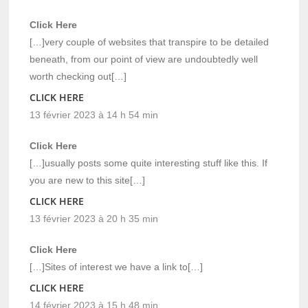
Click Here
[…]very couple of websites that transpire to be detailed
beneath, from our point of view are undoubtedly well
worth checking out[…]
CLICK HERE
13 février 2023 à 14 h 54 min
Click Here
[…]usually posts some quite interesting stuff like this. If
you are new to this site[…]
CLICK HERE
13 février 2023 à 20 h 35 min
Click Here
[…]Sites of interest we have a link to[…]
CLICK HERE
14 février 2023 à 15 h 48 min