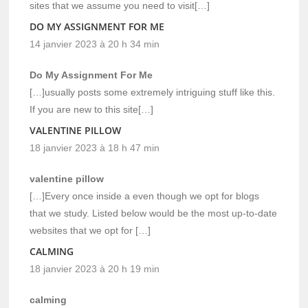
sites that we assume you need to visit[…]
DO MY ASSIGNMENT FOR ME
14 janvier 2023 à 20 h 34 min
Do My Assignment For Me
[…]usually posts some extremely intriguing stuff like this.
If you are new to this site[…]
VALENTINE PILLOW
18 janvier 2023 à 18 h 47 min
valentine pillow
[…]Every once inside a even though we opt for blogs
that we study. Listed below would be the most up-to-date
websites that we opt for […]
CALMING
18 janvier 2023 à 20 h 19 min
calming