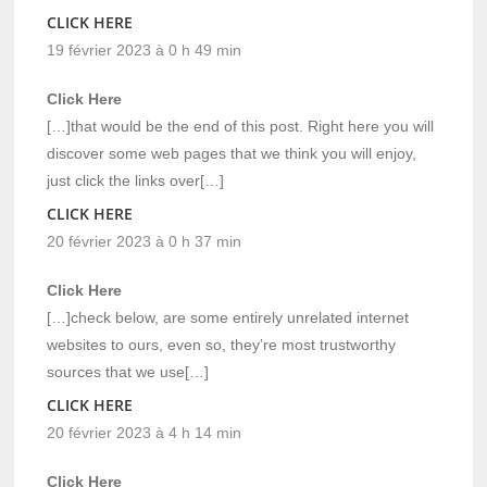
CLICK HERE
19 février 2023 à 0 h 49 min
Click Here
[…]that would be the end of this post. Right here you will
discover some web pages that we think you will enjoy,
just click the links over[…]
CLICK HERE
20 février 2023 à 0 h 37 min
Click Here
[…]check below, are some entirely unrelated internet
websites to ours, even so, they’re most trustworthy
sources that we use[…]
CLICK HERE
20 février 2023 à 4 h 14 min
Click Here