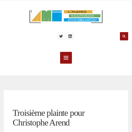
Troisième plainte pour
Christophe Arend