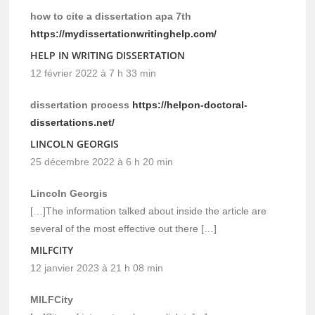
how to cite a dissertation apa 7th
https://mydissertationwritinghelp.com/
HELP IN WRITING DISSERTATION
12 février 2022 à 7 h 33 min
dissertation process
https://helpon-doctoral-
dissertations.net/
LINCOLN GEORGIS
25 décembre 2022 à 6 h 20 min
Lincoln Georgis
[…]The information talked about inside the article are
several of the most effective out there […]
MILFCITY
12 janvier 2023 à 21 h 08 min
MILFCity