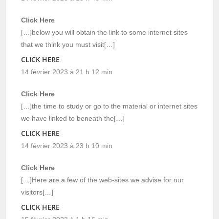
Click Here
[…]below you will obtain the link to some internet sites
that we think you must visit[…]
CLICK HERE
14 février 2023 à 21 h 12 min
Click Here
[…]the time to study or go to the material or internet sites
we have linked to beneath the[…]
CLICK HERE
14 février 2023 à 23 h 10 min
Click Here
[…]Here are a few of the web-sites we advise for our
visitors[…]
CLICK HERE