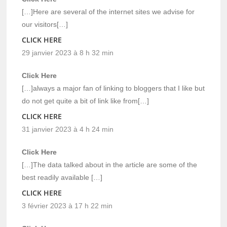
[…]Here are several of the internet sites we advise for
our visitors[…]
CLICK HERE
29 janvier 2023 à 8 h 32 min
Click Here
[…]always a major fan of linking to bloggers that I like but
do not get quite a bit of link like from[…]
CLICK HERE
31 janvier 2023 à 4 h 24 min
Click Here
[…]The data talked about in the article are some of the
best readily available […]
CLICK HERE
3 février 2023 à 17 h 22 min