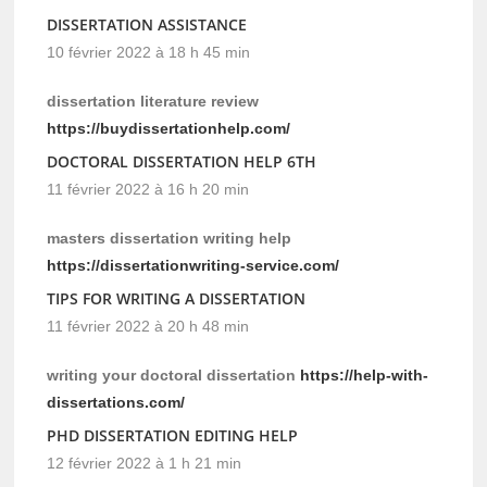
DISSERTATION ASSISTANCE
10 février 2022 à 18 h 45 min
dissertation literature review
https://buydissertationhelp.com/
DOCTORAL DISSERTATION HELP 6TH
11 février 2022 à 16 h 20 min
masters dissertation writing help
https://dissertationwriting-service.com/
TIPS FOR WRITING A DISSERTATION
11 février 2022 à 20 h 48 min
writing your doctoral dissertation
https://help-with-
dissertations.com/
PHD DISSERTATION EDITING HELP
12 février 2022 à 1 h 21 min