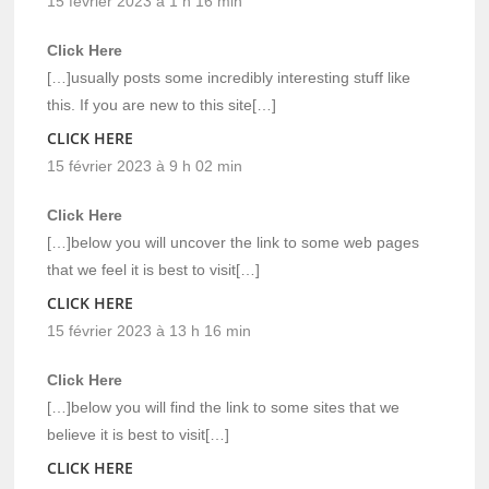
15 février 2023 à 1 h 16 min
Click Here
[…]usually posts some incredibly interesting stuff like
this. If you are new to this site[…]
CLICK HERE
15 février 2023 à 9 h 02 min
Click Here
[…]below you will uncover the link to some web pages
that we feel it is best to visit[…]
CLICK HERE
15 février 2023 à 13 h 16 min
Click Here
[…]below you will find the link to some sites that we
believe it is best to visit[…]
CLICK HERE