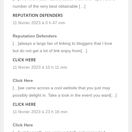
number of the very best obtainable […]
REPUTATION DEFENDERS
11 février 2023 à 0 h 47 min
Reputation Defenders
[…]always a large fan of linking to bloggers that I love
but do not get a lot of link enjoy from[…]
CLICK HERE
11 février 2023 à 10 h 11 min
Click Here
[…]we came across a cool website that you just may
possibly delight in. Take a look in the event you want[…]
CLICK HERE
11 février 2023 à 23 h 16 min
Click Here