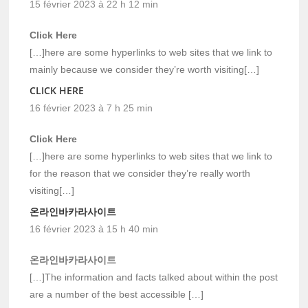
15 février 2023 à 22 h 12 min
Click Here
[…]here are some hyperlinks to web sites that we link to
mainly because we consider they’re worth visiting[…]
CLICK HERE
16 février 2023 à 7 h 25 min
Click Here
[…]here are some hyperlinks to web sites that we link to
for the reason that we consider they’re really worth
visiting[…]
온라인바카라사이트
16 février 2023 à 15 h 40 min
온라인바카라사이트
[…]The information and facts talked about within the post
are a number of the best accessible […]