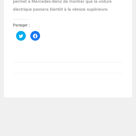
permet à Mercedes-Benz de montrer que la voiture
électrique passera bientôt à la vitesse supérieure.
Partager :
Cliquez
Cliquez
pour
pour
partager
partager
sur
sur
Twitter(ouvre
Facebook(ouvre
dans
dans
une
une
nouvelle
nouvelle
fenêtre)
fenêtre)