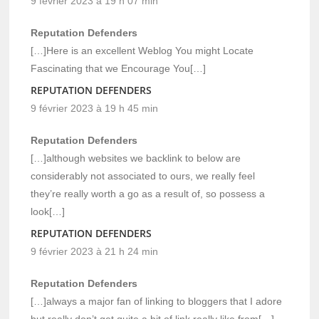
9 février 2023 à 19 h 07 min
Reputation Defenders
[…]Here is an excellent Weblog You might Locate
Fascinating that we Encourage You[…]
REPUTATION DEFENDERS
9 février 2023 à 19 h 45 min
Reputation Defenders
[…]although websites we backlink to below are
considerably not associated to ours, we really feel
they’re really worth a go as a result of, so possess a
look[…]
REPUTATION DEFENDERS
9 février 2023 à 21 h 24 min
Reputation Defenders
[…]always a major fan of linking to bloggers that I adore
but really don’t get quite a bit of link really like from[…]