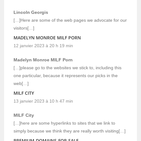
Lincoln Georgis
[…]Here are some of the web pages we advocate for our
visitors[…]
MADELYN MONROE MILF PORN
12 janvier 2023 à 20 h 19 min
Madelyn Monroe MILF Porn
[…]please go to the websites we stick to, including this
one particular, because it represents our picks in the
web[…]
MILF CITY
13 janvier 2023 à 10 h 47 min
MILF City
[…]here are some hyperlinks to sites that we link to
simply because we think they are really worth visiting[…]
PREMIUM-DOMAINS-FOR-SALE