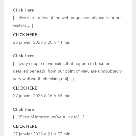
Click Here
[…]Here are a few of the web pages we advocate for our
visitors[…]
CLICK HERE
26 janvier 2023 à 20 h 44 min
Click Here
[…]very couple of websites that happen to become
detailed beneath, from our point of view are undoubtedly
very well worth checking out[…]
CLICK HERE
27 janvier 2023 à 16 h 38 min
Click Here
[…]Sites of interest we’ve a link to[…]
CLICK HERE
27 janvier 2023 à 21 h 57 min