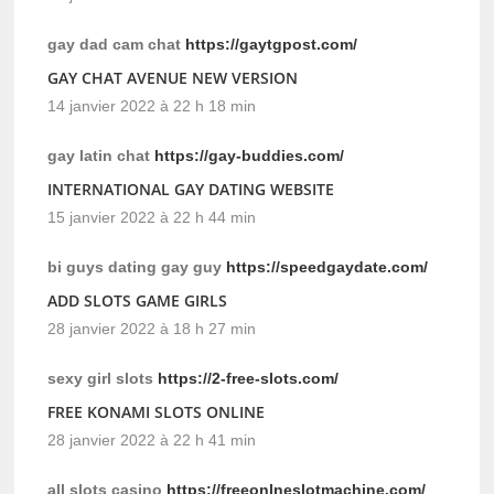
gay dad cam chat
https://gaytgpost.com/
GAY CHAT AVENUE NEW VERSION
14 janvier 2022 à 22 h 18 min
gay latin chat
https://gay-buddies.com/
INTERNATIONAL GAY DATING WEBSITE
15 janvier 2022 à 22 h 44 min
bi guys dating gay guy
https://speedgaydate.com/
ADD SLOTS GAME GIRLS
28 janvier 2022 à 18 h 27 min
sexy girl slots
https://2-free-slots.com/
FREE KONAMI SLOTS ONLINE
28 janvier 2022 à 22 h 41 min
all slots casino
https://freeonlneslotmachine.com/