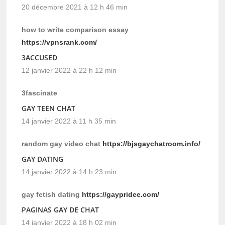
20 décembre 2021 à 12 h 46 min
how to write comparison essay
https://vpnsrank.com/
3ACCUSED
12 janvier 2022 à 22 h 12 min
3fascinate
GAY TEEN CHAT
14 janvier 2022 à 11 h 35 min
random gay video chat
https://bjsgaychatroom.info/
GAY DATING
14 janvier 2022 à 14 h 23 min
gay fetish dating
https://gaypridee.com/
PAGINAS GAY DE CHAT
14 janvier 2022 à 18 h 02 min