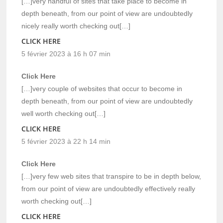
[…]very handful of sites that take place to become in
depth beneath, from our point of view are undoubtedly
nicely really worth checking out[…]
CLICK HERE
5 février 2023 à 16 h 07 min
Click Here
[…]very couple of websites that occur to become in
depth beneath, from our point of view are undoubtedly
well worth checking out[…]
CLICK HERE
5 février 2023 à 22 h 14 min
Click Here
[…]very few web sites that transpire to be in depth below,
from our point of view are undoubtedly effectively really
worth checking out[…]
CLICK HERE