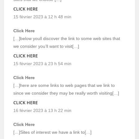
CLICK HERE
15 février 2023 à 12 h 48 min
Click Here
[…]below youll discover the link to some web sites that
we consider you’ll want to visit[…]
CLICK HERE
15 février 2023 à 23 h 54 min
Click Here
[…]here are some links to web pages that we link to
since we consider they may be really worth visiting[…]
CLICK HERE
16 février 2023 à 13 h 22 min
Click Here
[…]Sites of interest we have a link to[…]