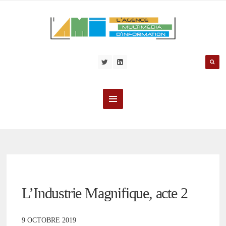
L’Industrie Magnifique, acte 2
9 OCTOBRE 2019