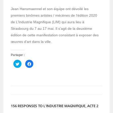
Jean Hansmaennel et son équipe ont dévoilé les
premiers binômes artistes / mécènes de l’édition 2020
de L’Industrie Magnifique (LIM) qui aura lieu à
Strasbourg du 7 au 17 mai. Il s’agit de la deuxième
édition de cette manifestation consistant à exposer des
œuvres d’art dans la ville.
Partager :
Cliquez
Cliquez
pour
pour
partager
partager
sur
sur
Twitter(ouvre
Facebook(ouvre
dans
dans
une
une
nouvelle
nouvelle
fenêtre)
fenêtre)
156 RESPONSES TO L’INDUSTRIE MAGNIFIQUE, ACTE 2