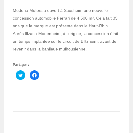
Modena Motors a ouvert à Sausheim une nouvelle
concession automobile Ferrari de 4 500 m². Cela fait 35
ans que la marque est présente dans le Haut-Rhin.
Après Illzach-Modenheim, à l’origine, la concession était
un temps implantée sur le circuit de Biltzheim, avant de
revenir dans la banlieue mulhousienne.
Partager :
Cliquez
Cliquez
pour
pour
partager
partager
sur
sur
Twitter(ouvre
Facebook(ouvre
dans
dans
une
une
nouvelle
nouvelle
fenêtre)
fenêtre)