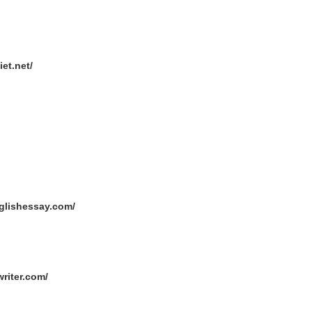
iet.net/
nglishessay.com/
riter.com/