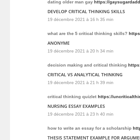
dating older man gay
https://gaysugardadd
DEVELOP CRITICAL THINKING SKILLS
19 décembre 2021 à 16 h 35 min
what are the 5 critical thinking skills?
https
ANONYME
19 décembre 2021 à 20 h 34 min
decision making and critical thinking
https
CRITICAL VS ANALYTICAL THINKING
19 décembre 2021 à 21 h 39 min
critical thinking quizlet
https://uncriticalth
NURSING ESSAY EXAMPLES
19 décembre 2021 à 23 h 40 min
how to write an essay for a scholarship
htt
THESIS STATEMENT EXAMPLE FOR ARGUME