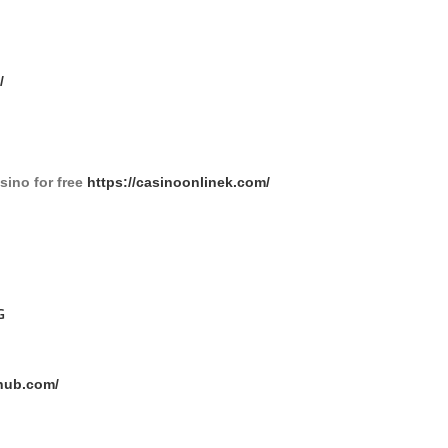
/
sino for free
https://casinoonlinek.com/
G
-hub.com/