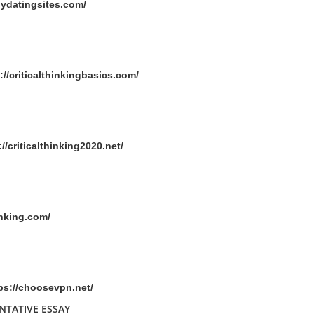
ydatingsites.com/
://criticalthinkingbasics.com/
://criticalthinking2020.net/
inking.com/
ps://choosevpn.net/
NTATIVE ESSAY