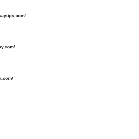
saytips.com/
ay.com/
a.com/