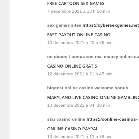
FREE CARTOON SEX GAMES
7 décembre 2021 à 18 h 50 min
sex games sites
https://cybersexgames.net
FAST PAYOUT ONLINE CASINO
10 décembre 2021 à 20 h 36 min
no deposit bonus win real money online ca
CASINO ONLINE GRATIS
12 décembre 2021 à 21 h 45 min
biggest online casino welcome bonus
MARYLAND LIVE CASINO ONLINE GAMBLIN
13 décembre 2021 à 0 h 30 min
star casino online
https://conline-casinos
ONLINE CASINO PAYPAL
13 décembre 2021 à 12 h 38 min