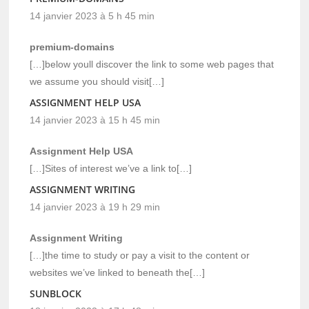
14 janvier 2023 à 5 h 45 min
premium-domains
[…]below youll discover the link to some web pages that
we assume you should visit[…]
ASSIGNMENT HELP USA
14 janvier 2023 à 15 h 45 min
Assignment Help USA
[…]Sites of interest we’ve a link to[…]
ASSIGNMENT WRITING
14 janvier 2023 à 19 h 29 min
Assignment Writing
[…]the time to study or pay a visit to the content or
websites we’ve linked to beneath the[…]
SUNBLOCK