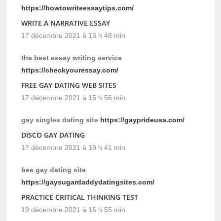
https://howtowriteessaytips.com/
WRITE A NARRATIVE ESSAY
17 décembre 2021 à 13 h 48 min
the best essay writing service
https://checkyouressay.com/
FREE GAY DATING WEB SITES
17 décembre 2021 à 15 h 56 min
gay singles dating site
https://gayprideusa.com/
DISCO GAY DATING
17 décembre 2021 à 19 h 41 min
bee gay dating site
https://gaysugardaddydatingsites.com/
PRACTICE CRITICAL THINKING TEST
19 décembre 2021 à 16 h 55 min