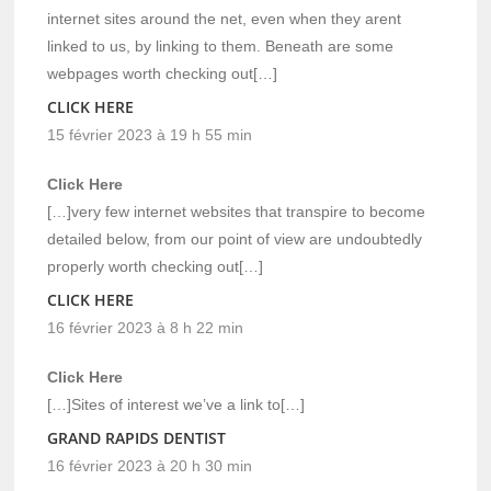
internet sites around the net, even when they arent
linked to us, by linking to them. Beneath are some
webpages worth checking out[…]
CLICK HERE
15 février 2023 à 19 h 55 min
Click Here
[…]very few internet websites that transpire to become
detailed below, from our point of view are undoubtedly
properly worth checking out[…]
CLICK HERE
16 février 2023 à 8 h 22 min
Click Here
[…]Sites of interest we’ve a link to[…]
GRAND RAPIDS DENTIST
16 février 2023 à 20 h 30 min