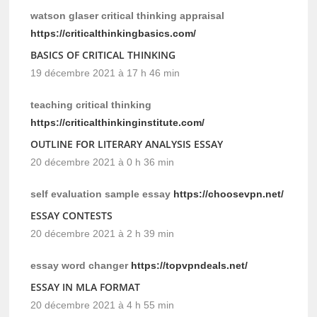
watson glaser critical thinking appraisal
https://criticalthinkingbasics.com/
BASICS OF CRITICAL THINKING
19 décembre 2021 à 17 h 46 min
teaching critical thinking
https://criticalthinkinginstitute.com/
OUTLINE FOR LITERARY ANALYSIS ESSAY
20 décembre 2021 à 0 h 36 min
self evaluation sample essay
https://choosevpn.net/
ESSAY CONTESTS
20 décembre 2021 à 2 h 39 min
essay word changer
https://topvpndeals.net/
ESSAY IN MLA FORMAT
20 décembre 2021 à 4 h 55 min