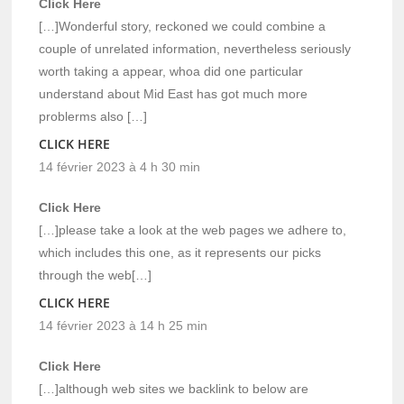
Click Here
[…]Wonderful story, reckoned we could combine a
couple of unrelated information, nevertheless seriously
worth taking a appear, whoa did one particular
understand about Mid East has got much more
problerms also […]
CLICK HERE
14 février 2023 à 4 h 30 min
Click Here
[…]please take a look at the web pages we adhere to,
which includes this one, as it represents our picks
through the web[…]
CLICK HERE
14 février 2023 à 14 h 25 min
Click Here
[…]although web sites we backlink to below are