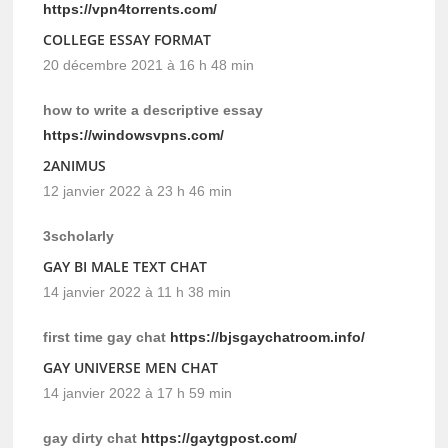
https://vpn4torrents.com/
COLLEGE ESSAY FORMAT
20 décembre 2021 à 16 h 48 min
how to write a descriptive essay
https://windowsvpns.com/
2ANIMUS
12 janvier 2022 à 23 h 46 min
3scholarly
GAY BI MALE TEXT CHAT
14 janvier 2022 à 11 h 38 min
first time gay chat
https://bjsgaychatroom.info/
GAY UNIVERSE MEN CHAT
14 janvier 2022 à 17 h 59 min
gay dirty chat
https://gaytgpost.com/