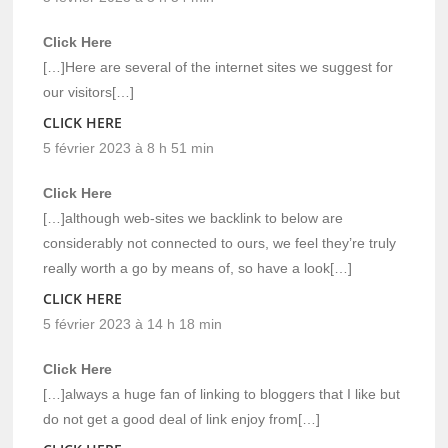
Click Here
[…]Here are several of the internet sites we suggest for
our visitors[…]
CLICK HERE
5 février 2023 à 8 h 51 min
Click Here
[…]although web-sites we backlink to below are
considerably not connected to ours, we feel they’re truly
really worth a go by means of, so have a look[…]
CLICK HERE
5 février 2023 à 14 h 18 min
Click Here
[…]always a huge fan of linking to bloggers that I like but
do not get a good deal of link enjoy from[…]