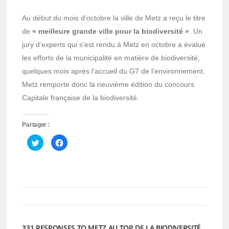
Au début du mois d’octobre la ville de Metz a reçu le titre
de
« meilleure grande ville pour la biodiversité »
. Un
jury d’experts qui s’est rendu à Metz en octobre a évalué
les efforts de la municipalité en matière de biodiversité,
quelques mois après l’accueil du G7 de l’environnement.
Metz remporte donc la neuvième édition du concours
Capitale française de la biodiversité.
Partager :
Cliquez
Cliquez
pour
pour
partager
partager
sur
sur
Twitter(ouvre
Facebook(ouvre
dans
dans
une
une
nouvelle
nouvelle
fenêtre)
fenêtre)
331 RESPONSES TO METZ AU TOP DE LA BIODIVERSITÉ