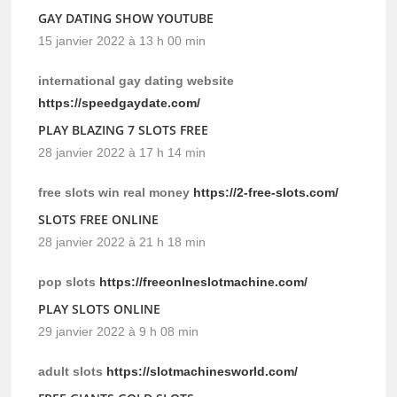
GAY DATING SHOW YOUTUBE
15 janvier 2022 à 13 h 00 min
international gay dating website
https://speedgaydate.com/
PLAY BLAZING 7 SLOTS FREE
28 janvier 2022 à 17 h 14 min
free slots win real money
https://2-free-slots.com/
SLOTS FREE ONLINE
28 janvier 2022 à 21 h 18 min
pop slots
https://freeonlneslotmachine.com/
PLAY SLOTS ONLINE
29 janvier 2022 à 9 h 08 min
adult slots
https://slotmachinesworld.com/