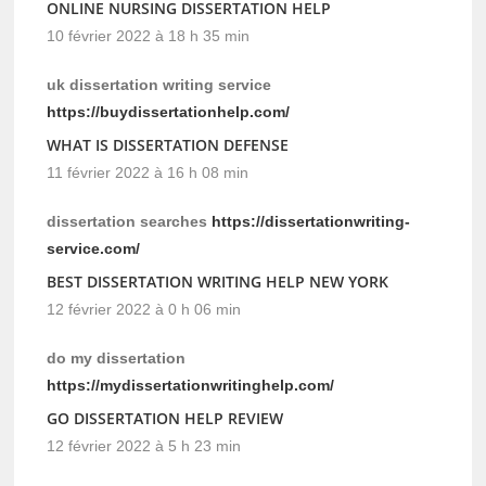
ONLINE NURSING DISSERTATION HELP
10 février 2022 à 18 h 35 min
uk dissertation writing service
https://buydissertationhelp.com/
WHAT IS DISSERTATION DEFENSE
11 février 2022 à 16 h 08 min
dissertation searches
https://dissertationwriting-
service.com/
BEST DISSERTATION WRITING HELP NEW YORK
12 février 2022 à 0 h 06 min
do my dissertation
https://mydissertationwritinghelp.com/
GO DISSERTATION HELP REVIEW
12 février 2022 à 5 h 23 min