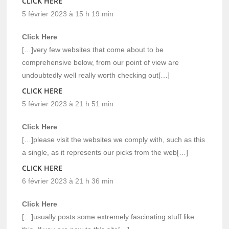
CLICK HERE
5 février 2023 à 15 h 19 min
Click Here
[…]very few websites that come about to be
comprehensive below, from our point of view are
undoubtedly well really worth checking out[…]
CLICK HERE
5 février 2023 à 21 h 51 min
Click Here
[…]please visit the websites we comply with, such as this
a single, as it represents our picks from the web[…]
CLICK HERE
6 février 2023 à 21 h 36 min
Click Here
[…]usually posts some extremely fascinating stuff like