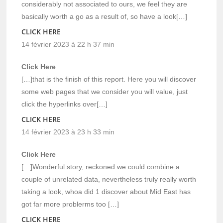
considerably not associated to ours, we feel they are
basically worth a go as a result of, so have a look[…]
CLICK HERE
14 février 2023 à 22 h 37 min
Click Here
[…]that is the finish of this report. Here you will discover
some web pages that we consider you will value, just
click the hyperlinks over[…]
CLICK HERE
14 février 2023 à 23 h 33 min
Click Here
[…]Wonderful story, reckoned we could combine a
couple of unrelated data, nevertheless truly really worth
taking a look, whoa did 1 discover about Mid East has
got far more problerms too […]
CLICK HERE