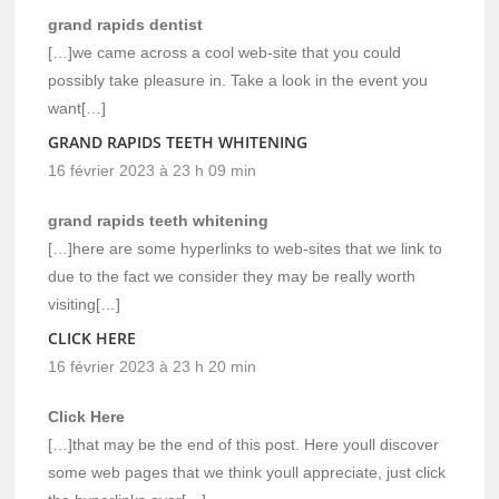
grand rapids dentist
[…]we came across a cool web-site that you could
possibly take pleasure in. Take a look in the event you
want[…]
GRAND RAPIDS TEETH WHITENING
16 février 2023 à 23 h 09 min
grand rapids teeth whitening
[…]here are some hyperlinks to web-sites that we link to
due to the fact we consider they may be really worth
visiting[…]
CLICK HERE
16 février 2023 à 23 h 20 min
Click Here
[…]that may be the end of this post. Here youll discover
some web pages that we think youll appreciate, just click