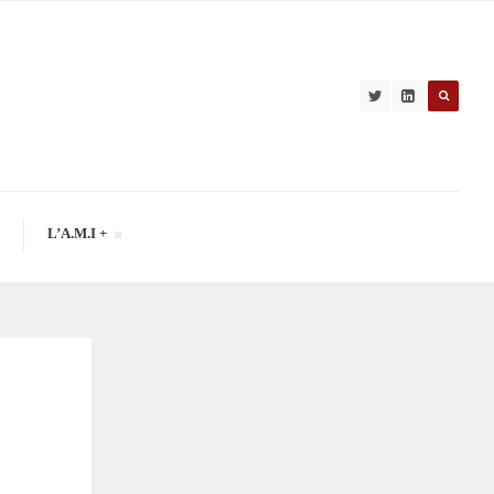
L’A.M.I +