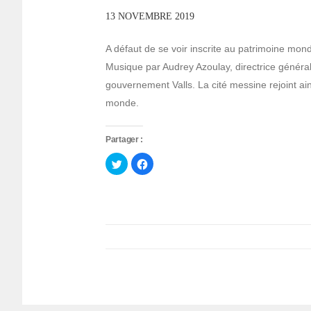
13 NOVEMBRE 2019
A défaut de se voir inscrite au patrimoine mond
Musique par Audrey Azoulay, directrice généra
gouvernement Valls. La cité messine rejoint ain
monde.
Partager :
Cliquez
Cliquez
pour
pour
partager
partager
sur
sur
Twitter(ouvre
Facebook(ouvre
dans
dans
une
une
nouvelle
nouvelle
fenêtre)
fenêtre)