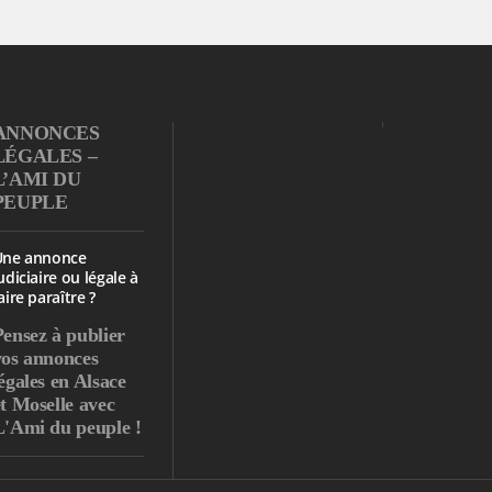
ANNONCES
LÉGALES –
L’AMI DU
PEUPLE
Une annonce
udiciaire ou légale à
aire paraître ?
Pensez à publier
vos annonces
égales en Alsace
et Moselle avec
L'Ami du peuple !