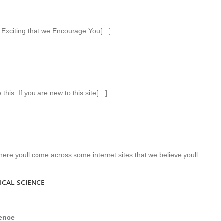
Exciting that we Encourage You[…]
 this. If you are new to this site[…]
t here youll come across some internet sites that we believe youll
ICAL SCIENCE
ience