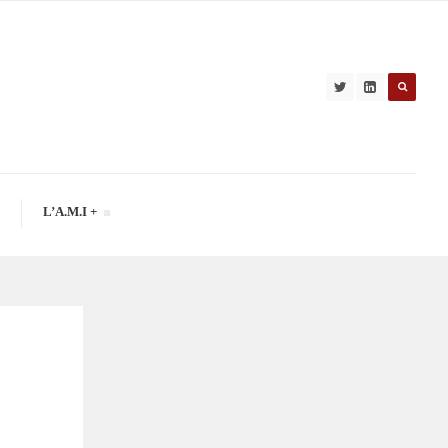
L’A.M.I +