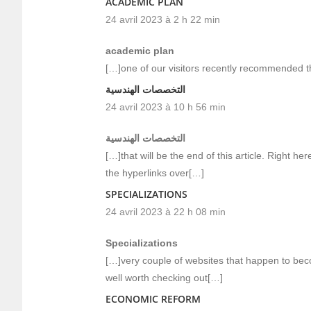
ACADEMIC PLAN
24 avril 2023 à 2 h 22 min
academic plan
[…]one of our visitors recently recommended t
التخصصات الهندسية
24 avril 2023 à 10 h 56 min
التخصصات الهندسية
[…]that will be the end of this article. Right her
the hyperlinks over[…]
SPECIALIZATIONS
24 avril 2023 à 22 h 08 min
Specializations
[…]very couple of websites that happen to bec
well worth checking out[…]
ECONOMIC REFORM