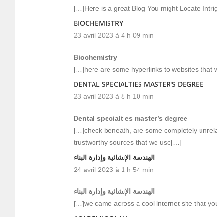
[…]Here is a great Blog You might Locate Intr
BIOCHEMISTRY
23 avril 2023 à 4 h 09 min
Biochemistry
[…]here are some hyperlinks to websites that we
DENTAL SPECIALTIES MASTER'S DEGREE
23 avril 2023 à 8 h 10 min
Dental specialties master’s degree
[…]check beneath, are some completely unrelat
trustworthy sources that we use[…]
الهندسة الإنشائية وإدارة البناء
24 avril 2023 à 1 h 54 min
الهندسة الإنشائية وإدارة البناء
[…]we came across a cool internet site that y