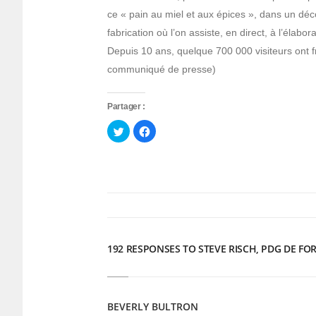
ce « pain au miel et aux épices », dans un déc
fabrication où l’on assiste, en direct, à l’élabo
Depuis 10 ans, quelque 700 000 visiteurs ont fr
communiqué de presse)
Partager :
Cliquez
Cliquez
pour
pour
partager
partager
sur
sur
Twitter(ouvre
Facebook(ouvre
dans
dans
une
une
nouvelle
nouvelle
fenêtre)
fenêtre)
192 RESPONSES TO STEVE RISCH, PDG DE F
BEVERLY BULTRON