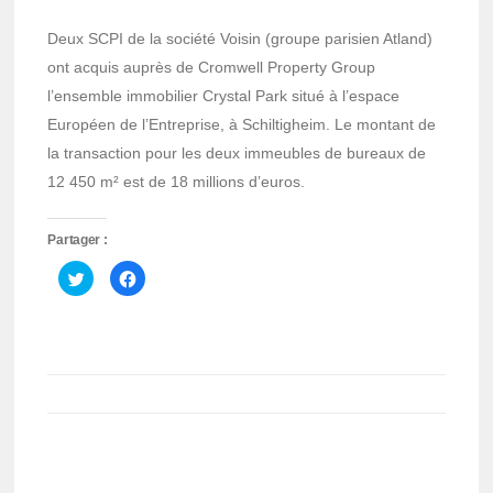
Deux SCPI de la société Voisin (groupe parisien Atland)
ont acquis auprès de Cromwell Property Group
l’ensemble immobilier Crystal Park situé à l’espace
Européen de l’Entreprise, à Schiltigheim. Le montant de
la transaction pour les deux immeubles de bureaux de
12 450 m² est de 18 millions d’euros.
Partager :
Cliquez
Cliquez
pour
pour
partager
partager
sur
sur
Twitter(ouvre
Facebook(ouvre
dans
dans
une
une
nouvelle
nouvelle
fenêtre)
fenêtre)