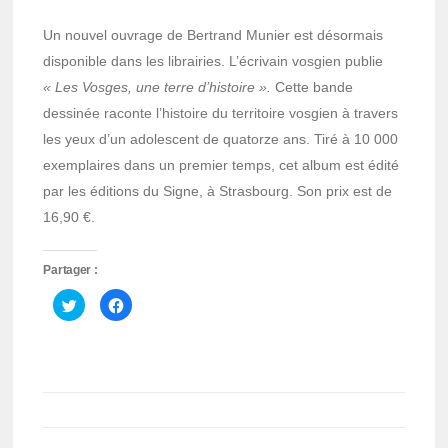
Un nouvel ouvrage de Bertrand Munier est désormais
disponible dans les librairies. L’écrivain vosgien publie
« Les Vosges, une terre d’histoire ».
Cette bande
dessinée raconte l’histoire du territoire vosgien à travers
les yeux d’un adolescent de quatorze ans. Tiré à 10 000
exemplaires dans un premier temps, cet album est édité
par les éditions du Signe, à Strasbourg. Son prix est de
16,90 €.
Partager :
Cliquez
Cliquez
pour
pour
partager
partager
sur
sur
Twitter(ouvre
Facebook(ouvre
dans
dans
une
une
nouvelle
nouvelle
fenêtre)
fenêtre)