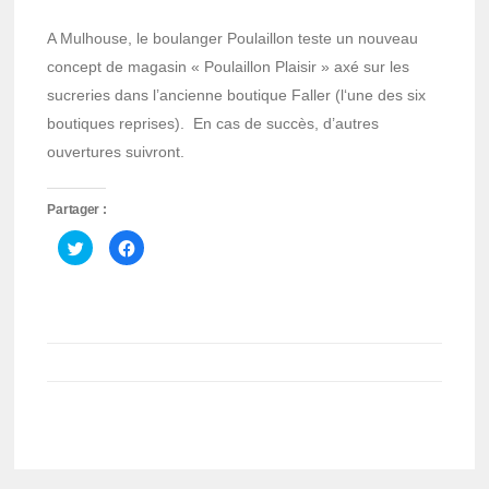
A Mulhouse, le boulanger Poulaillon teste un nouveau
concept de magasin « Poulaillon Plaisir » axé sur les
sucreries dans l’ancienne boutique Faller (l‘une des six
boutiques reprises). En cas de succès, d’autres
ouvertures suivront.
Partager :
Cliquez
Cliquez
pour
pour
partager
partager
sur
sur
Twitter(ouvre
Facebook(ouvre
dans
dans
une
une
nouvelle
nouvelle
fenêtre)
fenêtre)