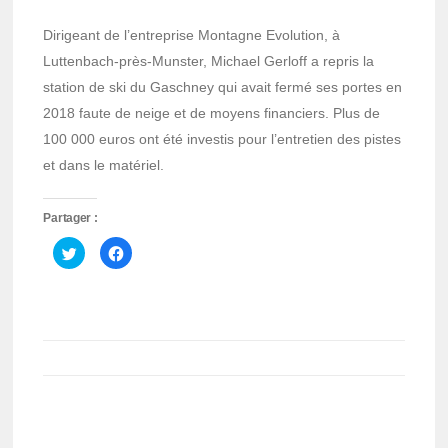
Dirigeant de l’entreprise Montagne Evolution, à
Luttenbach-près-Munster, Michael Gerloff a repris la
station de ski du Gaschney qui avait fermé ses portes en
2018 faute de neige et de moyens financiers. Plus de
100 000 euros ont été investis pour l’entretien des pistes
et dans le matériel.
Partager :
Cliquez
Cliquez
pour
pour
partager
partager
sur
sur
Twitter(ouvre
Facebook(ouvre
dans
dans
une
une
nouvelle
nouvelle
fenêtre)
fenêtre)