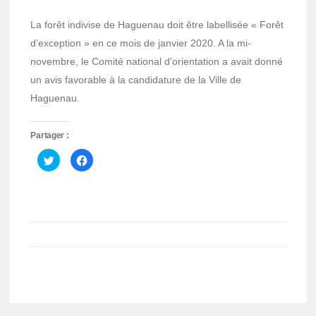
La forêt indivise de Haguenau doit être labellisée « Forêt
d’exception » en ce mois de janvier 2020. A la mi-
novembre, le Comité national d’orientation a avait donné
un avis favorable à la candidature de la Ville de
Haguenau.
Partager :
Cliquez
Cliquez
pour
pour
partager
partager
sur
sur
Twitter(ouvre
Facebook(ouvre
dans
dans
une
une
nouvelle
nouvelle
fenêtre)
fenêtre)