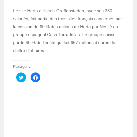
Le site Herta d’Illkirch-Graffenstaden, avec ses 350
salariés, fait partie des trois sites français concernés par
la cession de 60 % des actions de Herta par Nestlé au
groupe espagnol Casa Tarradellas. Le groupe suisse
garde 40 % de l’entité qui fait 667 millions d’euros de
chiffre d’affaires.
Partager :
Cliquez
Cliquez
pour
pour
partager
partager
sur
sur
Twitter(ouvre
Facebook(ouvre
dans
dans
une
une
nouvelle
nouvelle
fenêtre)
fenêtre)