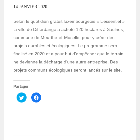
14 JANVIER 2020
Selon le quotidien gratuit luxembourgeois « L’essentiel »
la ville de Differdange a acheté 120 hectares à Saulnes,
commune de Meurthe-et-Moselle, pour y créer des
projets durables et écologiques. Le programme sera
finalisé en 2020 et a pour but d’empêcher que le terrain
ne devienne la décharge d’une autre entreprise. Des
projets communs écologiques seront lancés sur le site.
Partager :
Cliquez
Cliquez
pour
pour
partager
partager
sur
sur
Twitter(ouvre
Facebook(ouvre
dans
dans
une
une
nouvelle
nouvelle
fenêtre)
fenêtre)