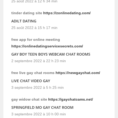
25 août 2022 à 12 h 34 min
tinder dating site
https://zonlinedating.com/
ADILT DATING
25 août 2022 à 15 h 17 min
free app for online meeting
https://onlinedatingservicesecrets.com/
GAY BOY TEEN BOYS WEBCAM CHAT ROOMS
2 septembre 2022 à 22 h 23 min
free live gay chat rooms
https://newgaychat.com/
LIVE CHAT VIDEO GAY
3 septembre 2022 à 5 h 25 min
gay widow chat site
https://gaychatcams.net/
SPRINGFIELD MO GAY CHAT ROOM
3 septembre 2022 à 10 h 00 min