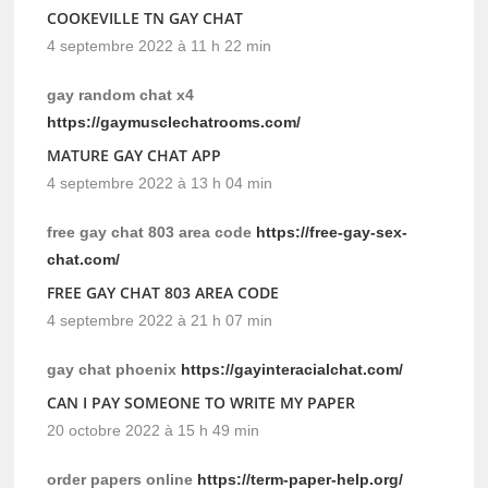
COOKEVILLE TN GAY CHAT
4 septembre 2022 à 11 h 22 min
gay random chat x4
https://gaymusclechatrooms.com/
MATURE GAY CHAT APP
4 septembre 2022 à 13 h 04 min
free gay chat 803 area code
https://free-gay-sex-
chat.com/
FREE GAY CHAT 803 AREA CODE
4 septembre 2022 à 21 h 07 min
gay chat phoenix
https://gayinteracialchat.com/
CAN I PAY SOMEONE TO WRITE MY PAPER
20 octobre 2022 à 15 h 49 min
order papers online
https://term-paper-help.org/