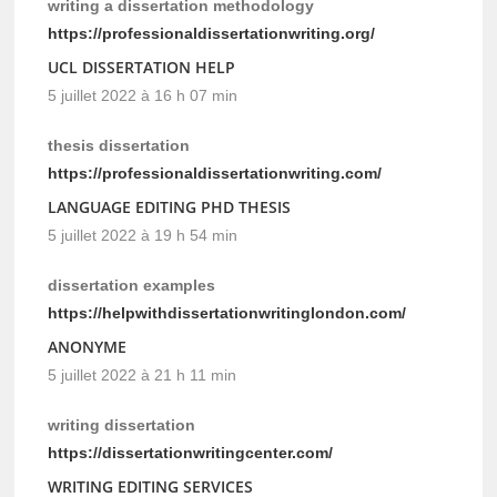
writing a dissertation methodology
https://professionaldissertationwriting.org/
UCL DISSERTATION HELP
5 juillet 2022 à 16 h 07 min
thesis dissertation
https://professionaldissertationwriting.com/
LANGUAGE EDITING PHD THESIS
5 juillet 2022 à 19 h 54 min
dissertation examples
https://helpwithdissertationwritinglondon.com/
ANONYME
5 juillet 2022 à 21 h 11 min
writing dissertation
https://dissertationwritingcenter.com/
WRITING EDITING SERVICES