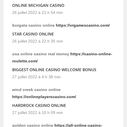
ONLINE MICHIGAN CASINO
26 juillet 2022 à 21 h 54 min
borgata casino online
https://vrgamescasino.com/
STAR CASINO ONLINE
26 juillet 2022 à 22 h 35 min
usa online casino real money
https://casino-online-
roulette.com/
BIGGEST ONLINE CASINO WELCOME BONUS
27 juillet 2022 à 4 h 38 min
wind creek casino online
https://onlineplayerscasino.com/
HARDROCK CASINO ONLINE
27 juillet 2022 à 10 h 09 min
golden casino online
https://all-online-casino-