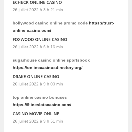
ECHECK ONLINE CASINO
26 juillet 2022 à 3 h 21 min
hollywood casino online promo code
https://trust-
online-casino.com/
FOXWOOD ONLINE CASINO
26 juillet 2022 à 6 h 16 min
sugarhouse casino online sportsbook
https://onlinecasinosdirectory.org/
DRAKE ONLINE CASINO
26 juillet 2022 à 9 h 00 min
top online casino bonuses
https://9lineslotscasino.com/
CASINO MOVIE ONLINE
26 juillet 2022 à 9 h 51 min