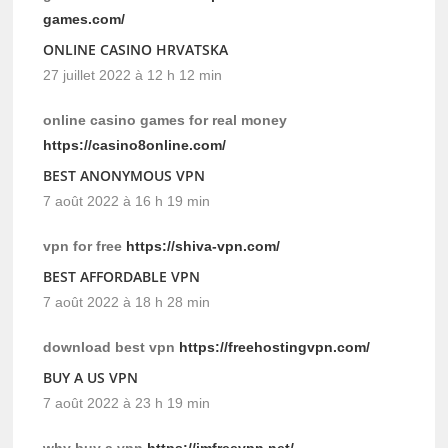
games.com/
ONLINE CASINO HRVATSKA
27 juillet 2022 à 12 h 12 min
online casino games for real money
https://casino8online.com/
BEST ANONYMOUS VPN
7 août 2022 à 16 h 19 min
vpn for free
https://shiva-vpn.com/
BEST AFFORDABLE VPN
7 août 2022 à 18 h 28 min
download best vpn
https://freehostingvpn.com/
BUY A US VPN
7 août 2022 à 23 h 19 min