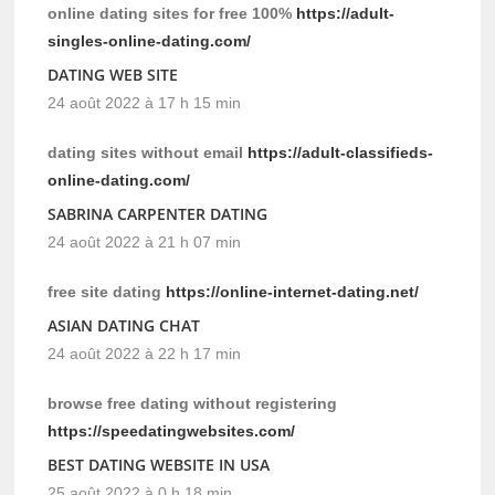
online dating sites for free 100%
https://adult-
singles-online-dating.com/
DATING WEB SITE
24 août 2022 à 17 h 15 min
dating sites without email
https://adult-classifieds-
online-dating.com/
SABRINA CARPENTER DATING
24 août 2022 à 21 h 07 min
free site dating
https://online-internet-dating.net/
ASIAN DATING CHAT
24 août 2022 à 22 h 17 min
browse free dating without registering
https://speedatingwebsites.com/
BEST DATING WEBSITE IN USA
25 août 2022 à 0 h 18 min