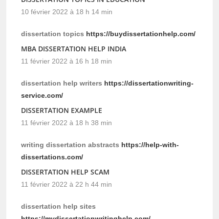
10 février 2022 à 18 h 14 min
dissertation topics
https://buydissertationhelp.com/
MBA DISSERTATION HELP INDIA
11 février 2022 à 16 h 18 min
dissertation help writers
https://dissertationwriting-
service.com/
DISSERTATION EXAMPLE
11 février 2022 à 18 h 38 min
writing dissertation abstracts
https://help-with-
dissertations.com/
DISSERTATION HELP SCAM
11 février 2022 à 22 h 44 min
dissertation help sites
https://mydissertationwritinghelp.com/