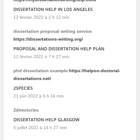
DISSERTATION HELP IN LOS ANGELES
12 février 2022 à 2 h 12 min
dissertation proposal writing service
https://dissertations-writing.org/
PROPOSAL AND DISSERTATION HELP PLAN
12 février 2022 à 7 h 27 min
phd dissertation example
https://helpon-doctoral-
dissertations.net/
2SPECIES
21 juin 2022 à 5 h 16 min
2directories
DISSERTATION HELP GLASGOW
5 juillet 2022 à 14 h 27 min