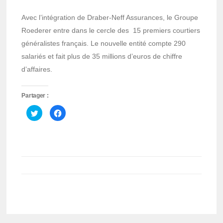
Avec l’intégration de Draber-Neff Assurances, le Groupe
Roederer entre dans le cercle des 15 premiers courtiers
généralistes français. Le nouvelle entité compte 290
salariés et fait plus de 35 millions d’euros de chiffre
d’affaires.
Partager :
Cliquez
Cliquez
pour
pour
partager
partager
sur
sur
Twitter(ouvre
Facebook(ouvre
dans
dans
une
une
nouvelle
nouvelle
fenêtre)
fenêtre)