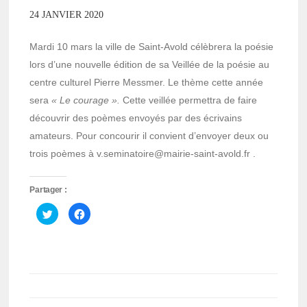
24 JANVIER 2020
Mardi 10 mars la ville de Saint-Avold célèbrera la poésie
lors d’une nouvelle édition de sa Veillée de la poésie au
centre culturel Pierre Messmer. Le thème cette année
sera
« Le courage ».
Cette veillée permettra de faire
découvrir des poèmes envoyés par des écrivains
amateurs. Pour concourir il convient d’envoyer deux ou
trois poèmes à v.seminatoire@mairie-saint-avold.fr .
Partager :
Cliquez
Cliquez
pour
pour
partager
partager
sur
sur
Twitter(ouvre
Facebook(ouvre
dans
dans
une
une
nouvelle
nouvelle
fenêtre)
fenêtre)