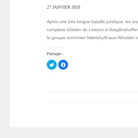
27 JANVIER 2020
Après une très longue bataille juridique, les 
complexe hôtelier du Loisium à Voegtlinshoffe
le groupe autrichien Nidetzky/Kraus-Winckler es
Partager :
Cliquez
Cliquez
pour
pour
partager
partager
sur
sur
Twitter(ouvre
Facebook(ouvre
dans
dans
une
une
nouvelle
nouvelle
fenêtre)
fenêtre)