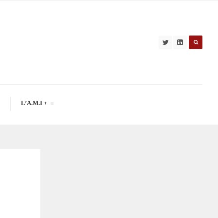
L’A.M.I +