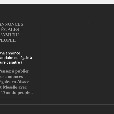
ANNONCES
LÉGALES –
L’AMI DU
PEUPLE
Une annonce
udiciaire ou légale à
aire paraître ?
Pensez à publier
vos annonces
égales en Alsace
et Moselle avec
L'Ami du peuple !