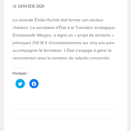
31 JANVIER 2020
La centrale Émile-Huchet doit fermer son secteur
charbon. La secrétaire d’État à la Transition écologique,
Emmanuelle Wargon, a signé un « projet de territoire »
prévoyant 250 M € d’investissements sur cinq ans pour
accompagner la fermeture. L’Etat s’engage à gérer la
reconversion pour la centaine de salariés concernés.
Partager :
Cliquez
Cliquez
pour
pour
partager
partager
sur
sur
Twitter(ouvre
Facebook(ouvre
dans
dans
une
une
nouvelle
nouvelle
fenêtre)
fenêtre)