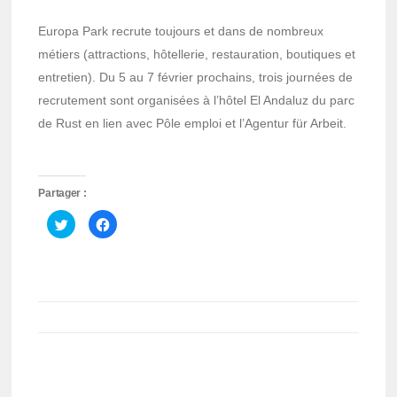
Europa Park recrute toujours et dans de nombreux
métiers (attractions, hôtellerie, restauration, boutiques et
entretien). Du 5 au 7 février prochains, trois journées de
recrutement sont organisées à l’hôtel El Andaluz du parc
de Rust en lien avec Pôle emploi et l’Agentur für Arbeit.
Partager :
Cliquez
Cliquez
pour
pour
partager
partager
sur
sur
Twitter(ouvre
Facebook(ouvre
dans
dans
une
une
nouvelle
nouvelle
fenêtre)
fenêtre)