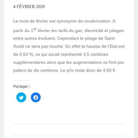
4 FÉVRIER 2020
Le mois de février est synonyme de revalorisation. A
er
partir du 1
février les tarifs du gaz, électricité et péages
entre autres évoluent. Cependant le péage de Saint-
Avold ne sera pas touché. En effet la hausse de l’Etat est
de 0,60 %, ce qui aurait représenté 3,5 centimes
supplémentaires alors que les augmentations se font par
paliers de dix centimes. Le prix reste donc de 4,60 €.
Partager :
Cliquez
Cliquez
pour
pour
partager
partager
sur
sur
Twitter(ouvre
Facebook(ouvre
dans
dans
une
une
nouvelle
nouvelle
fenêtre)
fenêtre)