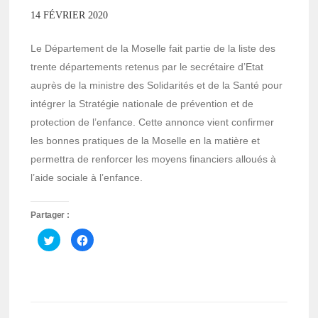
14 FÉVRIER 2020
Le Département de la Moselle fait partie de la liste des
trente départements retenus par le secrétaire d’Etat
auprès de la ministre des Solidarités et de la Santé pour
intégrer la Stratégie nationale de prévention et de
protection de l’enfance. Cette annonce vient confirmer
les bonnes pratiques de la Moselle en la matière et
permettra de renforcer les moyens financiers alloués à
l’aide sociale à l’enfance.
Partager :
Cliquez
Cliquez
pour
pour
partager
partager
sur
sur
Twitter(ouvre
Facebook(ouvre
dans
dans
une
une
nouvelle
nouvelle
fenêtre)
fenêtre)