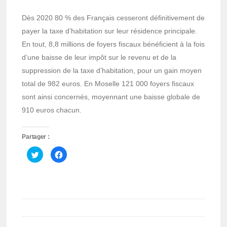
Dès 2020 80 % des Français cesseront définitivement de
payer la taxe d’habitation sur leur résidence principale.
En tout, 8,8 millions de foyers fiscaux bénéficient à la fois
d’une baisse de leur impôt sur le revenu et de la
suppression de la taxe d’habitation, pour un gain moyen
total de 982 euros. En Moselle 121 000 foyers fiscaux
sont ainsi concernés, moyennant une baisse globale de
910 euros chacun.
Partager :
Cliquez
Cliquez
pour
pour
partager
partager
sur
sur
Twitter(ouvre
Facebook(ouvre
dans
dans
une
une
nouvelle
nouvelle
fenêtre)
fenêtre)