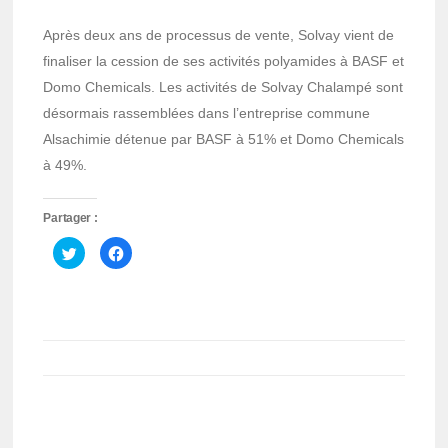
Après deux ans de processus de vente, Solvay vient de
finaliser la cession de ses activités polyamides à BASF et
Domo Chemicals. Les activités de Solvay Chalampé sont
désormais rassemblées dans l’entreprise commune
Alsachimie détenue par BASF à 51% et Domo Chemicals
à 49%.
Partager :
Cliquez
Cliquez
pour
pour
partager
partager
sur
sur
Twitter(ouvre
Facebook(ouvre
dans
dans
une
une
nouvelle
nouvelle
fenêtre)
fenêtre)