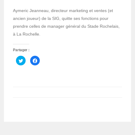
Aymeric Jeanneau, directeur marketing et ventes (et
ancien joueur) de la SIG, quitte ses fonctions pour
prendre celles de manager général du Stade Rochelais,
à La Rochelle.
Partager :
Cliquez
Cliquez
pour
pour
partager
partager
sur
sur
Twitter(ouvre
Facebook(ouvre
dans
dans
une
une
nouvelle
nouvelle
fenêtre)
fenêtre)