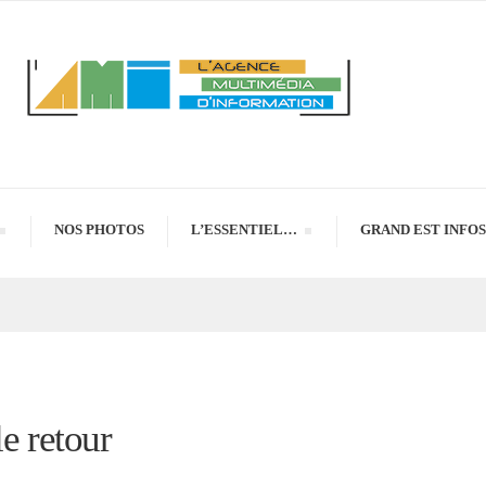
NOS PHOTOS
L’ESSENTIEL…
GRAND EST INFOS
e retour