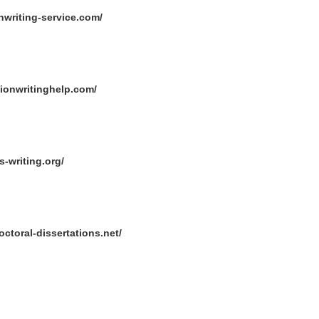
onwriting-service.com/
tionwritinghelp.com/
s-writing.org/
octoral-dissertations.net/