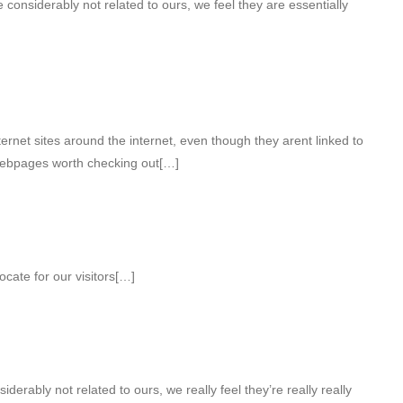
considerably not related to ours, we feel they are essentially
ernet sites around the internet, even though they arent linked to
webpages worth checking out[…]
cate for our visitors[…]
derably not related to ours, we really feel they’re really really