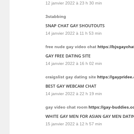
12 janvier 2022 à 23 h 30 min
3stabbing
SNAP CHAT GAY SHOUTOUTS
14 janvier 2022 à 11 h 53 min
free nude gay video chat
https://bjsgaycha
GAY FREE DATING SITE
14 janvier 2022 à 16 h 02 min
craigslist gay dating site
https://gaypridee
BEST GAY WEBCAM CHAT
14 janvier 2022 à 22 h 19 min
gay video chat room
https://gay-buddies.c
WHITE GAY MEN FOR ASIAN GAY MEN DATI
15 janvier 2022 à 12 h 57 min