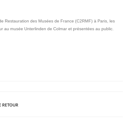
e de Restauration des Musées de France (C2RMF) à Paris, les
our au musée Unterlinden de Colmar et présentées au public.
LE RETOUR