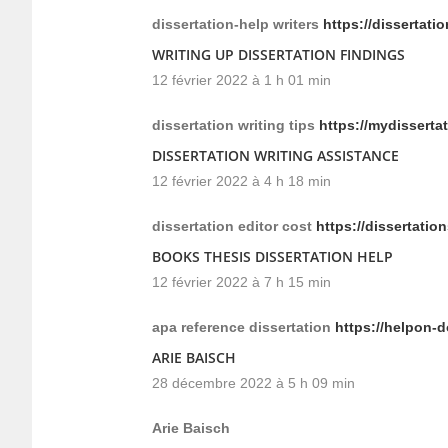
dissertation-help writers
https://dissertati
WRITING UP DISSERTATION FINDINGS
12 février 2022 à 1 h 01 min
dissertation writing tips
https://mydisserta
DISSERTATION WRITING ASSISTANCE
12 février 2022 à 4 h 18 min
dissertation editor cost
https://dissertation
BOOKS THESIS DISSERTATION HELP
12 février 2022 à 7 h 15 min
apa reference dissertation
https://helpon-d
ARIE BAISCH
28 décembre 2022 à 5 h 09 min
Arie Baisch