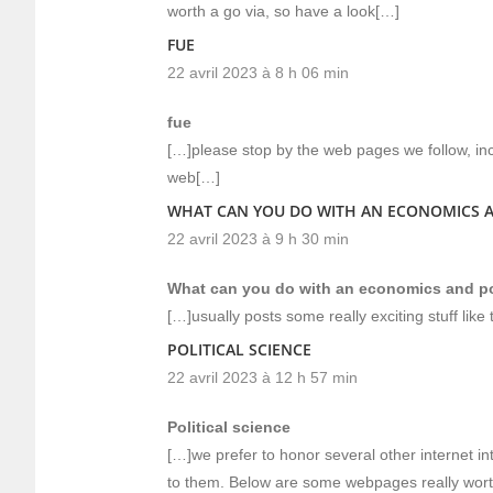
worth a go via, so have a look[…]
FUE
22 avril 2023 à 8 h 06 min
fue
[…]please stop by the web pages we follow, inc
web[…]
WHAT CAN YOU DO WITH AN ECONOMICS A
22 avril 2023 à 9 h 30 min
What can you do with an economics and pol
[…]usually posts some really exciting stuff like t
POLITICAL SCIENCE
22 avril 2023 à 12 h 57 min
Political science
[…]we prefer to honor several other internet inte
to them. Below are some webpages really wort