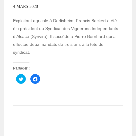
4 MARS 2020
Exploitant agricole à Dorlisheim, Francis Backert a été
élu président du Syndicat des Vignerons Indépendants
d’Alsace (Synvira). Il succède à Pierre Bernhard qui a
effectué deux mandats de trois ans à la tête du
syndicat.
Partager :
Cliquez
Cliquez
pour
pour
partager
partager
sur
sur
Twitter(ouvre
Facebook(ouvre
dans
dans
une
une
nouvelle
nouvelle
fenêtre)
fenêtre)