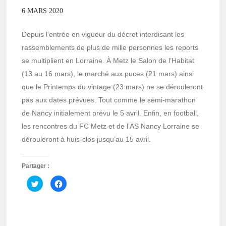
6 MARS 2020
Depuis l’entrée en vigueur du décret interdisant les
rassemblements de plus de mille personnes les reports
se multiplient en Lorraine. À Metz le Salon de l’Habitat
(13 au 16 mars), le marché aux puces (21 mars) ainsi
que le Printemps du vintage (23 mars) ne se dérouleront
pas aux dates prévues. Tout comme le semi-marathon
de Nancy initialement prévu le 5 avril. Enfin, en football,
les rencontres du FC Metz et de l’AS Nancy Lorraine se
dérouleront à huis-clos jusqu’au 15 avril.
Partager :
Cliquez
Cliquez
pour
pour
partager
partager
sur
sur
Twitter(ouvre
Facebook(ouvre
dans
dans
une
une
nouvelle
nouvelle