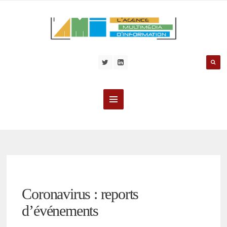
Coronavirus : reports
d’événements