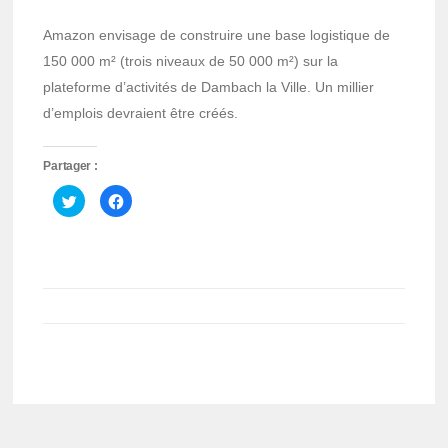
Amazon envisage de construire une base logistique de
150 000 m² (trois niveaux de 50 000 m²) sur la
plateforme d’activités de Dambach la Ville. Un millier
d’emplois devraient être créés.
Partager :
Cliquez
Cliquez
pour
pour
partager
partager
sur
sur
Twitter(ouvre
Facebook(ouvre
dans
dans
une
une
nouvelle
nouvelle
fenêtre)
fenêtre)