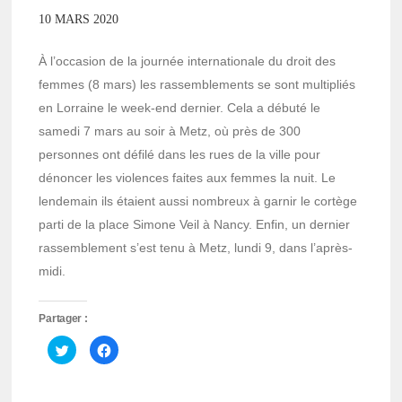
10 MARS 2020
À l’occasion de la journée internationale du droit des
femmes (8 mars) les rassemblements se sont multipliés
en Lorraine le week-end dernier. Cela a débuté le
samedi 7 mars au soir à Metz, où près de 300
personnes ont défilé dans les rues de la ville pour
dénoncer les violences faites aux femmes la nuit. Le
lendemain ils étaient aussi nombreux à garnir le cortège
parti de la place Simone Veil à Nancy. Enfin, un dernier
rassemblement s’est tenu à Metz, lundi 9, dans l’après-
midi.
Partager :
Cliquez
Cliquez
pour
pour
partager
partager
sur
sur
Twitter(ouvre
Facebook(ouvre
dans
dans