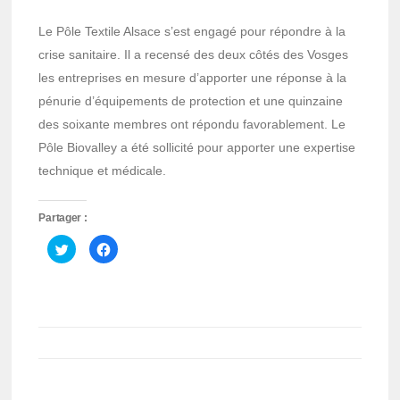
Le Pôle Textile Alsace s’est engagé pour répondre à la
crise sanitaire. Il a recensé des deux côtés des Vosges
les entreprises en mesure d’apporter une réponse à la
pénurie d’équipements de protection et une quinzaine
des soixante membres ont répondu favorablement. Le
Pôle Biovalley a été sollicité pour apporter une expertise
technique et médicale.
Partager :
Cliquez
Cliquez
pour
pour
partager
partager
sur
sur
Twitter(ouvre
Facebook(ouvre
dans
dans
une
une
nouvelle
nouvelle
fenêtre)
fenêtre)