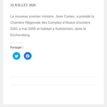
10 JUILLET 2020
Le nouveau premier ministre, Jean Castex, a présidé la
Chambre Régionale des Comptes d’Alsace d’octobre
2001 à mai 2005 et habitait à Kuttolsheim, dans le
Kochersberg.
Partager :
Cliquez
Cliquez
pour
pour
partager
partager
sur
sur
Twitter(ouvre
Facebook(ouvre
dans
dans
une
une
nouvelle
nouvelle
fenêtre)
fenêtre)