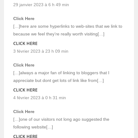
29 janvier 2023 à 6 h 49 min
Click Here
[…]here are some hyperlinks to web-sites that we link to
because we feel they’re really worth visiting[…]
CLICK HERE
3 février 2023 à 23 h 09 min
Click Here
[…]always a major fan of linking to bloggers that I
appreciate but dont get lots of link like from[…]
CLICK HERE
4 février 2023 à 0 h 31 min
Click Here
[…]one of our visitors not long ago suggested the
following website[…]
CLICK HERE