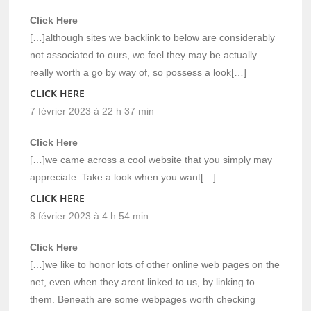
Click Here
[…]although sites we backlink to below are considerably
not associated to ours, we feel they may be actually
really worth a go by way of, so possess a look[…]
CLICK HERE
7 février 2023 à 22 h 37 min
Click Here
[…]we came across a cool website that you simply may
appreciate. Take a look when you want[…]
CLICK HERE
8 février 2023 à 4 h 54 min
Click Here
[…]we like to honor lots of other online web pages on the
net, even when they arent linked to us, by linking to
them. Beneath are some webpages worth checking