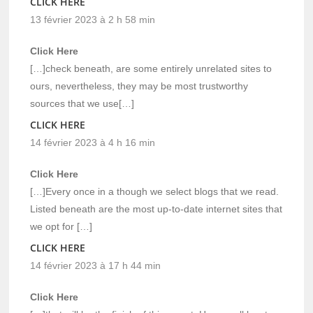
CLICK HERE
13 février 2023 à 2 h 58 min
Click Here
[…]check beneath, are some entirely unrelated sites to
ours, nevertheless, they may be most trustworthy
sources that we use[…]
CLICK HERE
14 février 2023 à 4 h 16 min
Click Here
[…]Every once in a though we select blogs that we read.
Listed beneath are the most up-to-date internet sites that
we opt for […]
CLICK HERE
14 février 2023 à 17 h 44 min
Click Here