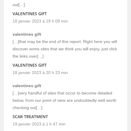
out[…]
VALENTINES GIFT
18 janvier 2023 à 19 h 09 min
valentines gift
[…]that may be the end of this report. Right here you will
discover some sites that we think you will enjoy, just click
the links over[…]
VALENTINES GIFT
18 janvier 2023 à 20 h 23 min
valentines gift
[…]very handful of sites that occur to become detailed
below, from our point of view are undoubtedly well worth
checking out[…]
SCAR TREATMENT
19 janvier 2023 à 1 h 47 min