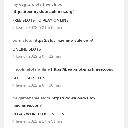
my vegas slots free chips
https://pennyslotmachines.org/
FREE SLOTS TO PLAY ONLINE
3 février 2022 à 21 h 05 min
porn slots
https://slot-machine-sale.com/
ONLINE SLOTS
4 février 2022 à 0 h 22 min
lincoln slots online
https://beat-slot-machines.com/
GOLDFISH SLOTS
4 février 2022 à 6 h 36 min
mr gamez free slots
https://download-slot-
machines.com/
VEGAS WORLD FREE SLOTS
4 février 2022 à 14 h 51 min