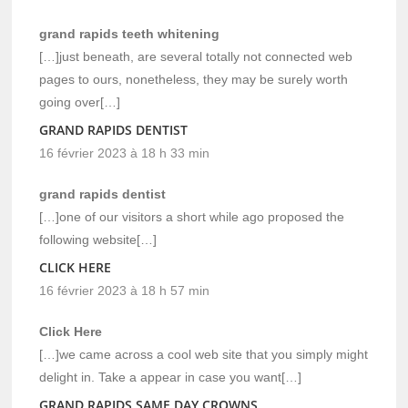
grand rapids teeth whitening
[…]just beneath, are several totally not connected web
pages to ours, nonetheless, they may be surely worth
going over[…]
GRAND RAPIDS DENTIST
16 février 2023 à 18 h 33 min
grand rapids dentist
[…]one of our visitors a short while ago proposed the
following website[…]
CLICK HERE
16 février 2023 à 18 h 57 min
Click Here
[…]we came across a cool web site that you simply might
delight in. Take a appear in case you want[…]
GRAND RAPIDS SAME DAY CROWNS