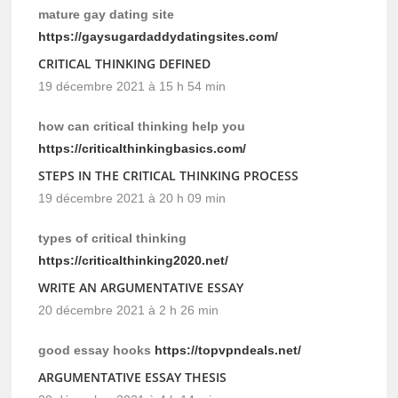
mature gay dating site
https://gaysugardaddydatingsites.com/
CRITICAL THINKING DEFINED
19 décembre 2021 à 15 h 54 min
how can critical thinking help you
https://criticalthinkingbasics.com/
STEPS IN THE CRITICAL THINKING PROCESS
19 décembre 2021 à 20 h 09 min
types of critical thinking
https://criticalthinking2020.net/
WRITE AN ARGUMENTATIVE ESSAY
20 décembre 2021 à 2 h 26 min
good essay hooks
https://topvpndeals.net/
ARGUMENTATIVE ESSAY THESIS