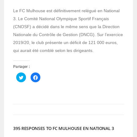
Le FC Mulhouse est définitivement relégué en National
3. Le Comité National Olympique Sportif Français
(CNOSF) a décidé dans le même sens que la Direction
Nationale du Contrôle de Gestion (DNCG). Sur l’exercice
2019/20, le club présente un déficit de 121 000 euros,
qui aurait été comblé selon les dirigeants.
Partager :
Cliquez
Cliquez
pour
pour
partager
partager
sur
sur
Twitter(ouvre
Facebook(ouvre
dans
dans
une
une
nouvelle
nouvelle
fenêtre)
fenêtre)
395 RESPONSES TO FC MULHOUSE EN NATIONAL 3