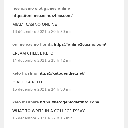
free casino slot games online
https://onlinecasinos4me.com/
MIAMI CASINO ONLINE
13 décembre 2021 à 20 h 20 min
online casino florida
https://online2casino.com/
CREAM CHEESE KETO
14 décembre 2021 à 18 h 42 min
keto frosting
https://ketogendiet.net/
IS VODKA KETO
15 décembre 2021 à 14 h 30 min
keto marinara
https://ketogenicdietinfo.com/
WHAT TO WRITE IN A COLLEGE ESSAY
15 décembre 2021 à 22 h 15 min