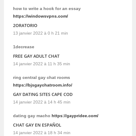
how to write a hook for an essay
https://windowsvpns.com/
2ORATORIO
13 janvier 2022 à 0 h 21 min
1decrease
FREE GAY ADULT CHAT
14 janvier 2022 à 11 h 35 min
ring central gay chat rooms
https://bjsgaychatroom.info/
GAY DATING SITES CAPE COD
14 janvier 2022 à 14 h 45 min
dating gay macho
https://gaypridee.com/
CHAT GAY EN ESPAÑOL
14 janvier 2022 à 18 h 34 min