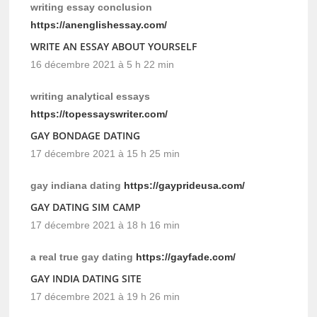
writing essay conclusion
https://anenglishessay.com/
WRITE AN ESSAY ABOUT YOURSELF
16 décembre 2021 à 5 h 22 min
writing analytical essays
https://topessayswriter.com/
GAY BONDAGE DATING
17 décembre 2021 à 15 h 25 min
gay indiana dating
https://gayprideusa.com/
GAY DATING SIM CAMP
17 décembre 2021 à 18 h 16 min
a real true gay dating
https://gayfade.com/
GAY INDIA DATING SITE
17 décembre 2021 à 19 h 26 min