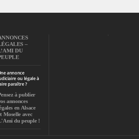
ANNONCES
LÉGALES –
L’AMI DU
PEUPLE
Une annonce
udiciaire ou légale à
aire paraître ?
Pensez à publier
vos annonces
égales en Alsace
et Moselle avec
L'Ami du peuple !