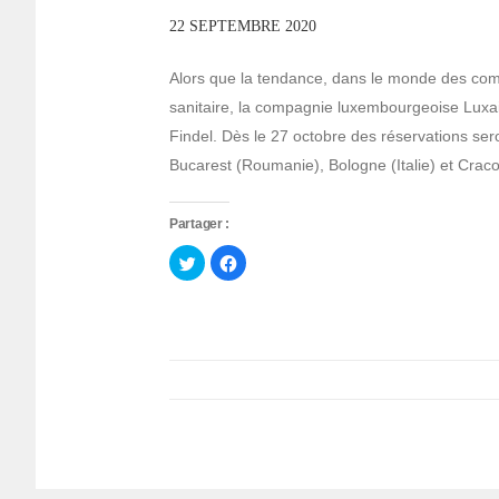
22 SEPTEMBRE 2020
Alors que la tendance, dans le monde des comp
sanitaire, la compagnie luxembourgeoise Luxai
Findel. Dès le 27 octobre des réservations sero
Bucarest (Roumanie), Bologne (Italie) et Craco
Partager :
Cliquez
Cliquez
pour
pour
partager
partager
sur
sur
Twitter(ouvre
Facebook(ouvre
dans
dans
une
une
nouvelle
nouvelle
fenêtre)
fenêtre)