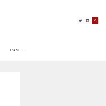
L’A.M.I +