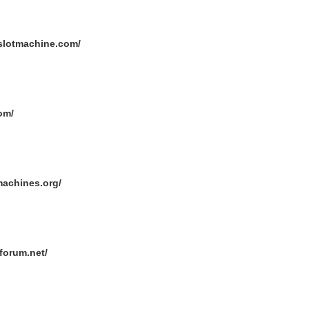
eslotmachine.com/
om/
machines.org/
forum.net/