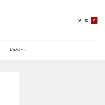
L’A.M.I +