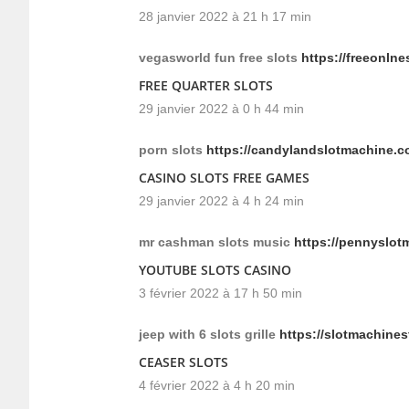
28 janvier 2022 à 21 h 17 min
vegasworld fun free slots
https://freeonln
FREE QUARTER SLOTS
29 janvier 2022 à 0 h 44 min
porn slots
https://candylandslotmachine.c
CASINO SLOTS FREE GAMES
29 janvier 2022 à 4 h 24 min
mr cashman slots music
https://pennyslot
YOUTUBE SLOTS CASINO
3 février 2022 à 17 h 50 min
jeep with 6 slots grille
https://slotmachines
CEASER SLOTS
4 février 2022 à 4 h 20 min