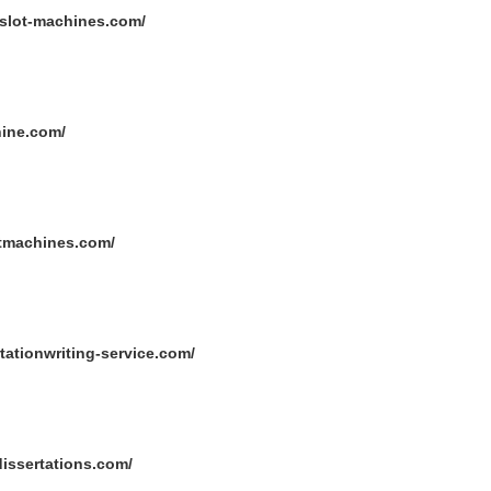
-slot-machines.com/
hine.com/
otmachines.com/
rtationwriting-service.com/
dissertations.com/