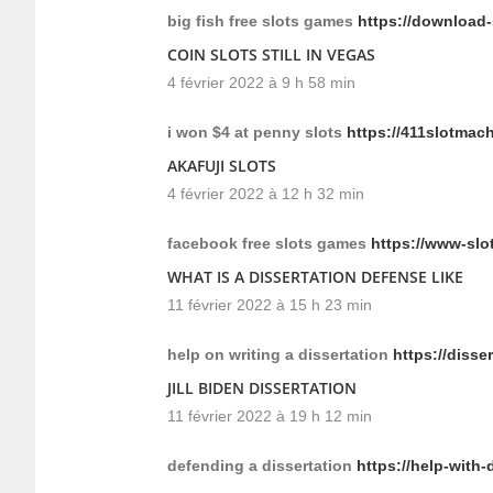
big fish free slots games
https://download
COIN SLOTS STILL IN VEGAS
4 février 2022 à 9 h 58 min
i won $4 at penny slots
https://411slotmac
AKAFUJI SLOTS
4 février 2022 à 12 h 32 min
facebook free slots games
https://www-sl
WHAT IS A DISSERTATION DEFENSE LIKE
11 février 2022 à 15 h 23 min
help on writing a dissertation
https://disse
JILL BIDEN DISSERTATION
11 février 2022 à 19 h 12 min
defending a dissertation
https://help-with-