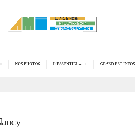
NOS PHOTOS
L’ESSENTIEL…
GRAND EST INFOS
Nancy