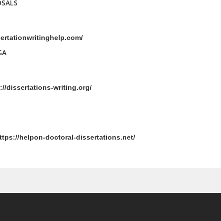
OSALS
sertationwritinghelp.com/
GA
://dissertations-writing.org/
ttps://helpon-doctoral-dissertations.net/