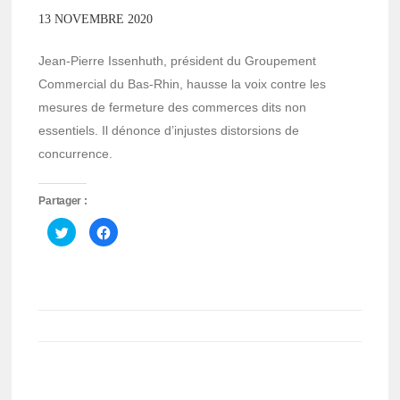
13 NOVEMBRE 2020
Jean-Pierre Issenhuth, président du Groupement
Commercial du Bas-Rhin, hausse la voix contre les
mesures de fermeture des commerces dits non
essentiels. Il dénonce d’injustes distorsions de
concurrence.
Partager :
Cliquez
Cliquez
pour
pour
partager
partager
sur
sur
Twitter(ouvre
Facebook(ouvre
dans
dans
une
une
nouvelle
nouvelle
fenêtre)
fenêtre)