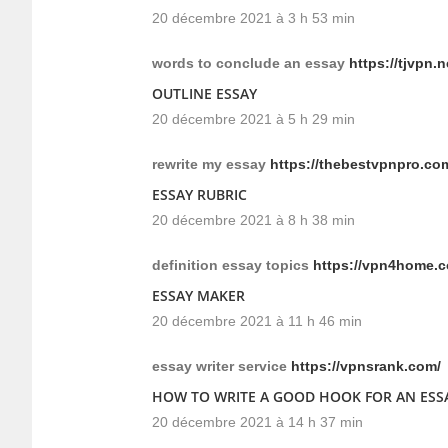
20 décembre 2021 à 3 h 53 min
words to conclude an essay
https://tjvpn.n
OUTLINE ESSAY
20 décembre 2021 à 5 h 29 min
rewrite my essay
https://thebestvpnpro.co
ESSAY RUBRIC
20 décembre 2021 à 8 h 38 min
definition essay topics
https://vpn4home.
ESSAY MAKER
20 décembre 2021 à 11 h 46 min
essay writer service
https://vpnsrank.com/
HOW TO WRITE A GOOD HOOK FOR AN ESS
20 décembre 2021 à 14 h 37 min