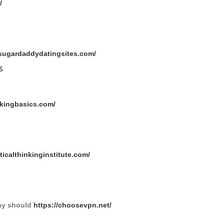
/
ysugardaddydatingsites.com/
S
inkingbasics.com/
iticalthinkinginstitute.com/
say should
https://choosevpn.net/