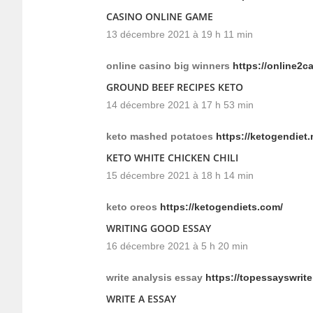
CASINO ONLINE GAME
13 décembre 2021 à 19 h 11 min
online casino big winners
https://online2c
GROUND BEEF RECIPES KETO
14 décembre 2021 à 17 h 53 min
keto mashed potatoes
https://ketogendiet.
KETO WHITE CHICKEN CHILI
15 décembre 2021 à 18 h 14 min
keto oreos
https://ketogendiets.com/
WRITING GOOD ESSAY
16 décembre 2021 à 5 h 20 min
write analysis essay
https://topessayswrite
WRITE A ESSAY