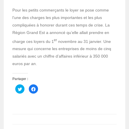
Pour les petits commerçants le loyer se pose comme
l’une des charges les plus importantes et les plus
compliquées à honorer durant ces temps de crise. La
Région Grand Est a annoncé qu’elle allait prendre en
er
charge ces loyers du 1
novembre au 31 janvier. Une
mesure qui concerne les entreprises de moins de cinq
salariés avec un chiffre d’affaires inférieur à 350 000
euros par an.
Partager :
Cliquez
Cliquez
pour
pour
partager
partager
sur
sur
Twitter(ouvre
Facebook(ouvre
dans
dans
une
une
nouvelle
nouvelle
fenêtre)
fenêtre)