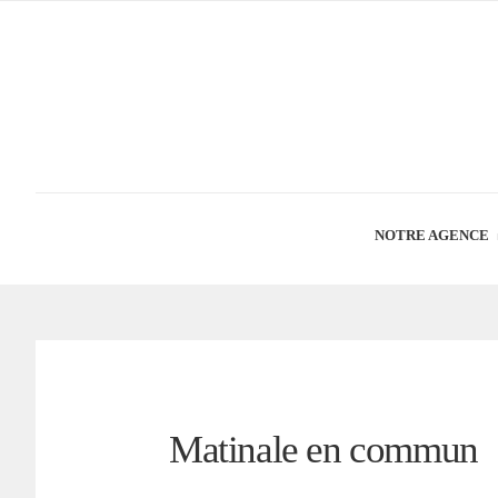
NOTRE AGENCE
Matinale en commun