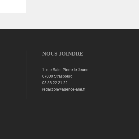
NOUS JOINDRE
1, rue Saint-Pierre le Jeune
67000 Strasbourg
03 88 22 21 22
redaction@agence-ami.fr