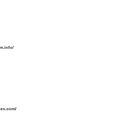
m.info/
ies.com/