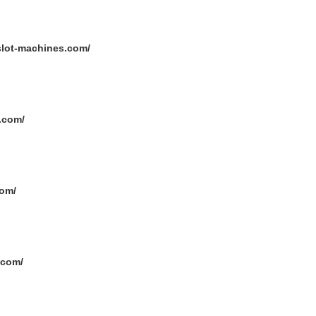
slot-machines.com/
.com/
com/
.com/