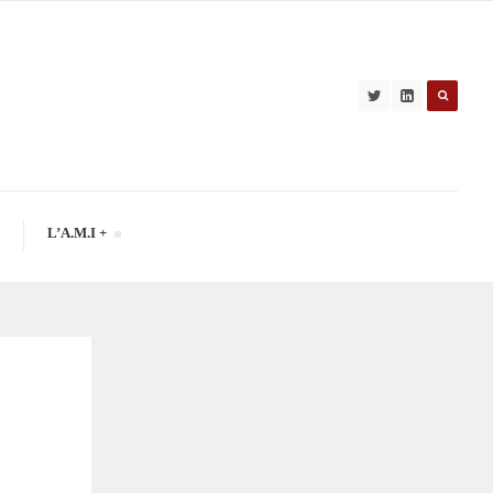
L’A.M.I +