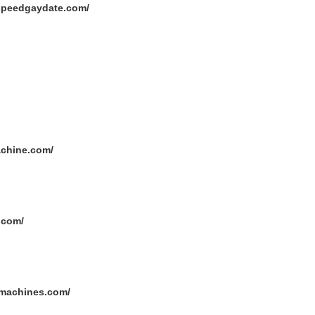
/speedgaydate.com/
achine.com/
.com/
t-machines.com/