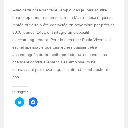
Avec cette crise sanitaire l’emploi des jeunes souffre
beaucoup dans l’est mosellan. La Mission locale qui est
restée ouverte a été contactée en novembre par près de
3000 jeunes. 1461 ont intégré un dispositif
d’accompagnement. Pour la directrice Paula Vicensio il
est indispensable que ces jeunes puissent être
accompagnés durant cette période où les conditions
changent continuellement. Les employeurs ne
connaissant pas l’avenir qui les attend n’embauchent
pas.
Partager :
Cliquez
Cliquez
pour
pour
partager
partager
sur
sur
Twitter(ouvre
Facebook(ouvre
dans
dans
une
une
nouvelle
nouvelle