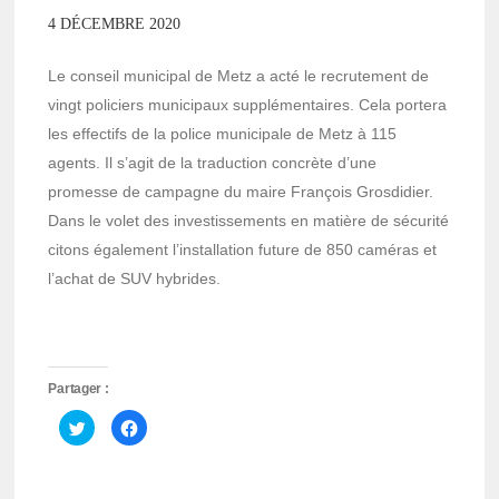
4 DÉCEMBRE 2020
Le conseil municipal de Metz a acté le recrutement de
vingt policiers municipaux supplémentaires. Cela portera
les effectifs de la police municipale de Metz à 115
agents. Il s’agit de la traduction concrète d’une
promesse de campagne du maire François Grosdidier.
Dans le volet des investissements en matière de sécurité
citons également l’installation future de 850 caméras et
l’achat de SUV hybrides.
Partager :
Cliquez
Cliquez
pour
pour
partager
partager
sur
sur
Twitter(ouvre
Facebook(ouvre
dans
dans